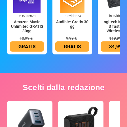
In evidenza
In evidenza
In evidenza
Amazon Music
Audible: Gratis 30
Logitech MX 
Unlimited GRATIS
gg
S Tastiera
30gg
Wireless (G
10,99 €
9,99 €
119,99 €
GRATIS
GRATIS
84,99 €
Scelti dalla redazione