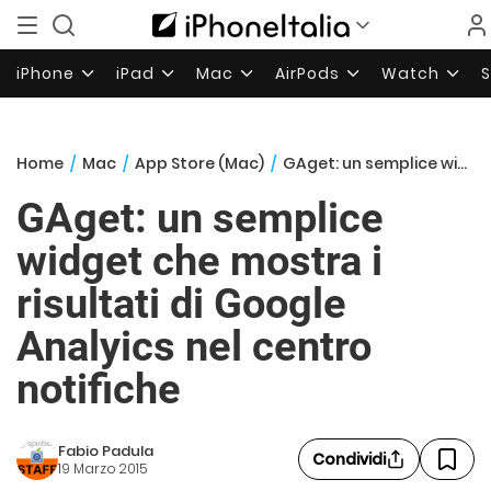
iPhone
iPad
Mac
AirPods
Watch
Home
/
Mac
/
App Store (Mac)
/
GAget: un semplice widget che mostra i risultati di Google Analyics nel centro notifiche
GAget: un semplice
widget che mostra i
risultati di Google
Analyics nel centro
notifiche
Fabio Padula
Condividi
19 Marzo 2015