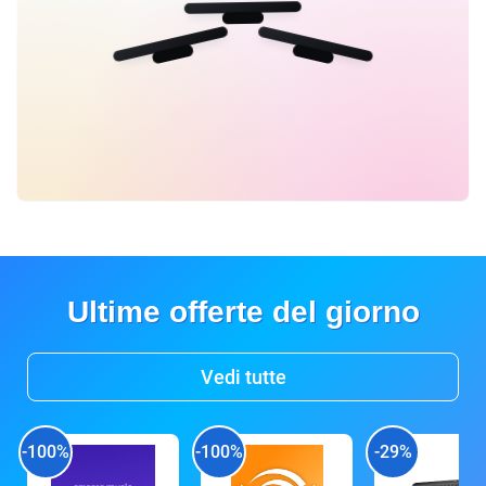
Ultime offerte del giorno
Vedi tutte
-100%
-100%
-29%