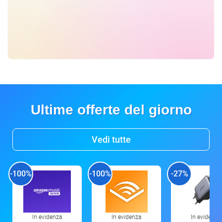
Ultime offerte del giorno
Vedi tutte
-100%
-100%
-27%
In evidenza
In evidenza
In evidenza