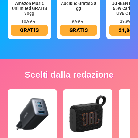
Amazon Music
Audible: Gratis 30
UGREEN Nex
Unlimited GRATIS
gg
65W Caricat
30gg
USB C Rica
10,99 €
9,99 €
29,99 €
GRATIS
GRATIS
21,84 €
Scelti dalla redazione