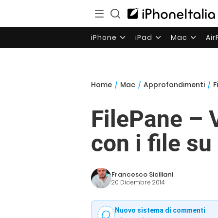
iPhone
iPad
Mac
Ai
Home
/
Mac
/
Approfondimenti
/
F
FilePane – 
con i file s
Francesco Siciliani
20 Dicembre 2014
Nuovo sistema di commenti