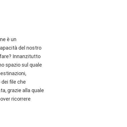
ane è un
apacità del nostro
 fare? Innanzitutto
uno spazio sul quale
destinazioni,
dei file che
a, grazie alla quale
over ricorrere