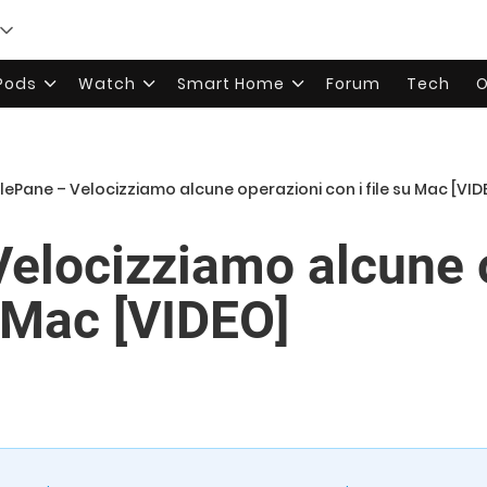
rPods
Watch
Smart Home
Forum
Tech
O
ilePane – Velocizziamo alcune operazioni con i file su Mac [VID
Velocizziamo alcune 
u Mac [VIDEO]