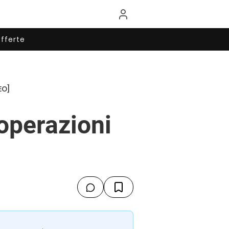
fferte
EO]
operazioni