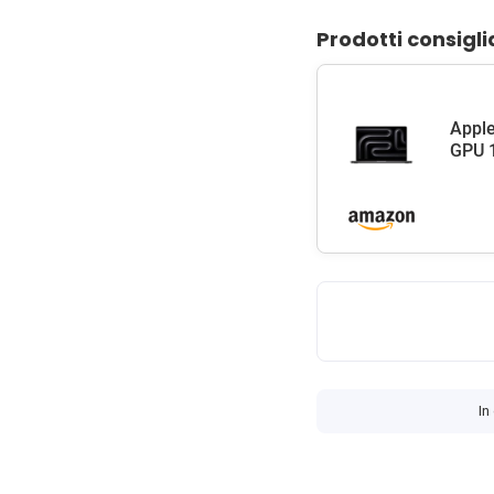
Prodotti consigli
Apple
GPU 1
In