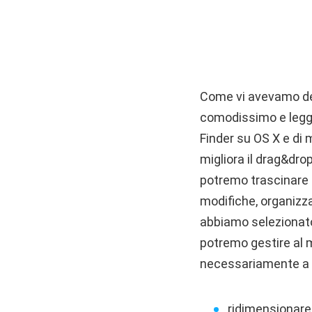
Come vi avevamo det
comodissimo e legg
Finder su OS X e di 
migliora il drag&drop
potremo trascinare i 
modifiche, organizza
abbiamo selezionato 
potremo gestire al m
necessariamente a s
ridimensionare,