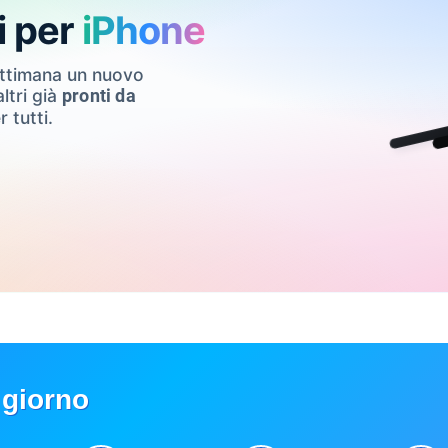
i per
iPhone
ettimana un nuovo
ltri già
pronti da
r tutti.
 giorno