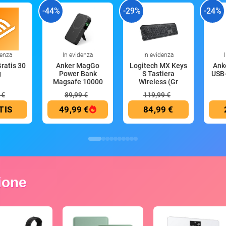
-44%
-29%
-24%
denza
In evidenza
In evidenza
Gratis 30
Anker MagGo
Logitech MX Keys
Anke
g
Power Bank
S Tastiera
USB-
Magsafe 10000
Wireless (Gr
mAh
 €
89,99 €
119,99 €
TIS
49,99 €
84,99 €
zione