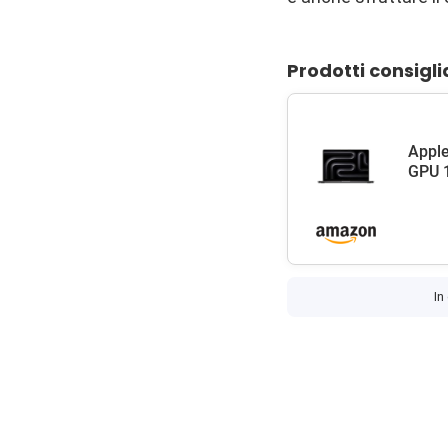
Prodotti consigli
Apple
GPU 1
In