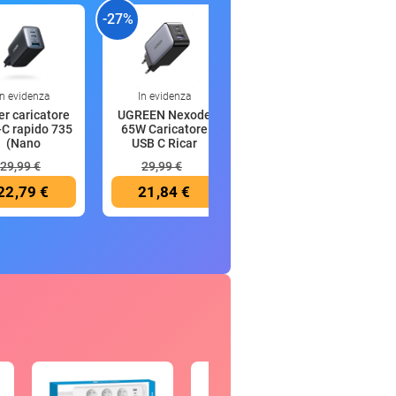
-27%
-33%
-
In evidenza
In evidenza
19:06
r caricatore
UGREEN Nexode
Candy ProWash
C rapido 735
65W Caricatore
300 Lavatrice Slim
(Nano
USB C Ricar
7 Kg, 1
29,99 €
29,99 €
449,00 €
22,79 €
21,84 €
299,00 €