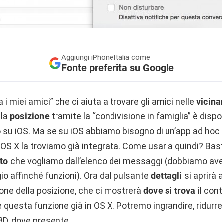
Aggiungi
iPhoneItalia come
Fonte preferita su Google
 i miei amici” che ci aiuta a trovare gli amici nelle
vicin
 la
posizione
tramite la “condivisione in famiglia” è disp
 su iOS. Ma se su iOS abbiamo bisogno di un’app ad hoc 
 OS X la troviamo già integrata. Come usarla quindi? Bas
to
che vogliamo dall’elenco dei messaggi (dobbiamo aver
 affinché funzioni). Ora dal pulsante
dettagli
si aprirà
sione della posizione, che ci mostrerà
dove si trova
il con
questa funzione già in OS X. Potremo ingrandire, ridurre
 3D, dove presente.