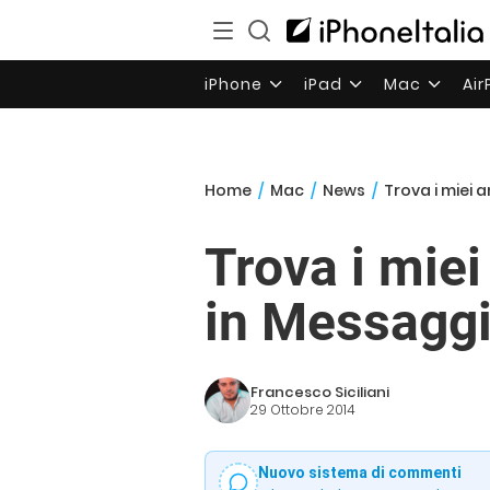
iPhone
iPad
Mac
Ai
Home
/
Mac
/
News
/
Trova i miei 
Trova i miei
in Messaggi
Francesco Siciliani
29 Ottobre 2014
Nuovo sistema di commenti