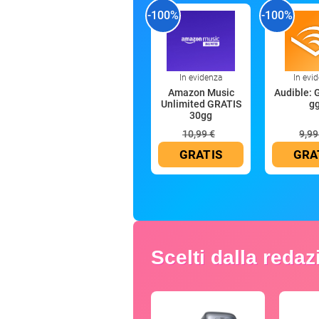
-100%
-100%
In evidenza
In evi
Amazon Music
Audible: 
Unlimited GRATIS
g
30gg
10,99 €
9,99
GRATIS
GRA
Scelti dalla reda