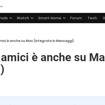
rPods
Watch
Smart Home
Forum
Tech
O
amici è anche su Mac (integrata in Messaggi)
 amici è anche su Ma
)