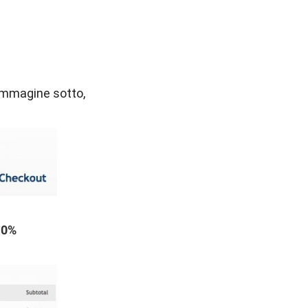
immagine sotto,
20%