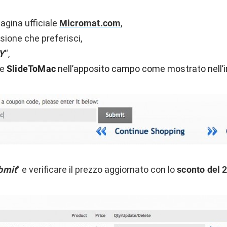
agina ufficiale
Micromat.com
,
rsione che preferisci,
Y
“,
ce
SlideToMac
nell’apposito campo come mostrato nell’
bmit
” e verificare il prezzo aggiornato con lo
sconto del 