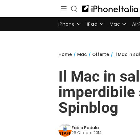
iPhone
iPad
Mac
Ai
Home
/
Mac
/
Offerte
/
Il Mac in s
Il Mac in sa
imperdibile 
Spinblog
Fabio Padula
25 Ottobre 2014