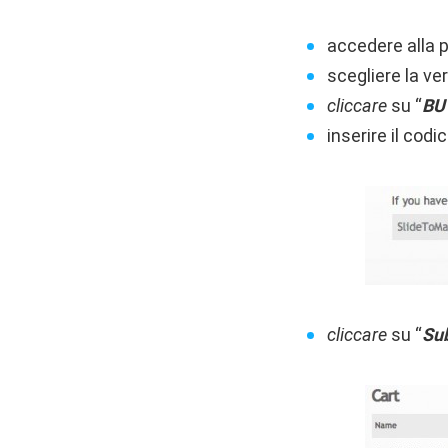
accedere alla p
scegliere la ve
cliccare
su “
BU
inserire il codi
cliccare
su “
Su