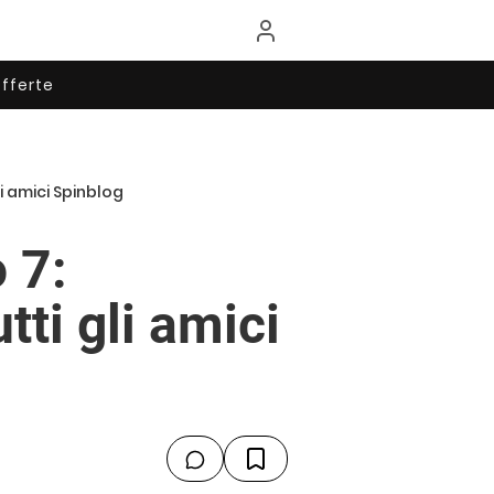
fferte
li amici Spinblog
 7:
tti gli amici