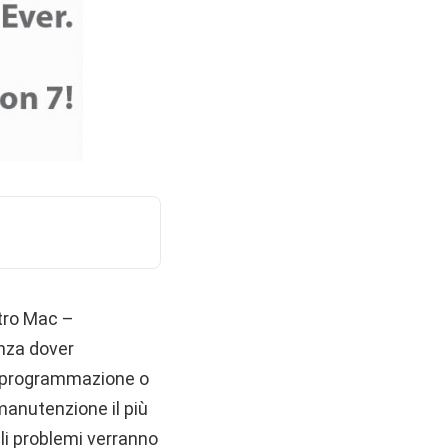
stro Mac –
nza dover
la programmazione o
 manutenzione il più
li problemi verranno