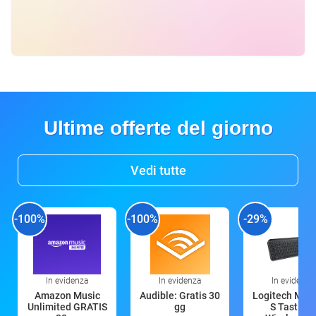
Ultime offerte del giorno
Vedi tutte
-100%
-100%
-29%
In evidenza
In evidenza
In evidenza
Amazon Music
Audible: Gratis 30
Logitech MX 
Unlimited GRATIS
gg
S Tastiera