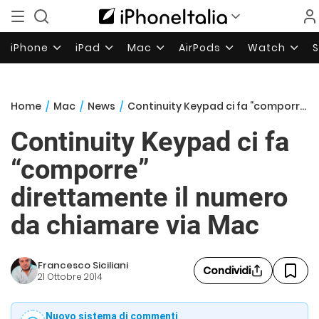
iPhone
iPad
Mac
AirPods
Watch
Home
/
Mac
/
News
/
Continuity Keypad ci fa “comporre” direttamente il numero da chiamare via Mac
Continuity Keypad ci fa
“comporre”
direttamente il numero
da chiamare via Mac
Francesco Siciliani
Condividi
21 Ottobre 2014
Nuovo sistema di commenti