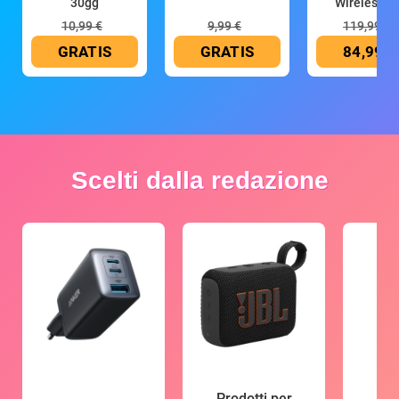
30gg
Wireless (G
10,99 €
9,99 €
119,99 €
GRATIS
GRATIS
84,99 €
Scelti dalla redazione
Prodotti per