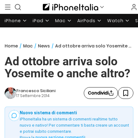
iPhone
iPad
Mac
AirPods
Watch
Home
/
Mac
/
News
/
Ad ottobre arriva solo Yosemite o anche altro?
Ad ottobre arriva solo
Yosemite o anche altro?
Francesco Siciliani
Condividi
17 Settembre 2014
Nuovo sistema di commenti
iPhoneItalia ha un sistema di commenti realtime tutto
nuovo e nativo! Per commentare ti basta creare un account
e potrai subito commentare.
Prova la
nuova sezione commenti
!