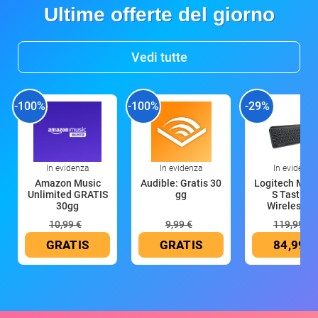
Ultime offerte del giorno
Vedi tutte
-100%
-100%
-29%
In evidenza
In evidenza
In evidenza
Amazon Music
Audible: Gratis 30
Logitech MX 
Unlimited GRATIS
gg
S Tastiera
30gg
Wireless (G
10,99 €
9,99 €
119,99 €
GRATIS
GRATIS
84,99 €