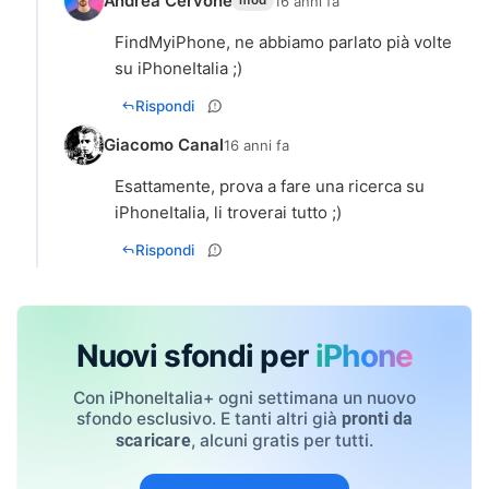
Andrea Cervone
16 anni fa
mod
FindMyiPhone, ne abbiamo parlato pià volte
su iPhoneItalia ;)
Rispondi
Giacomo Canal
16 anni fa
Esattamente, prova a fare una ricerca su
iPhoneItalia, li troverai tutto ;)
Rispondi
Nuovi sfondi per
iPhone
Con iPhoneItalia+ ogni settimana un nuovo
sfondo esclusivo. E tanti altri già
pronti da
, alcuni gratis per tutti.
scaricare