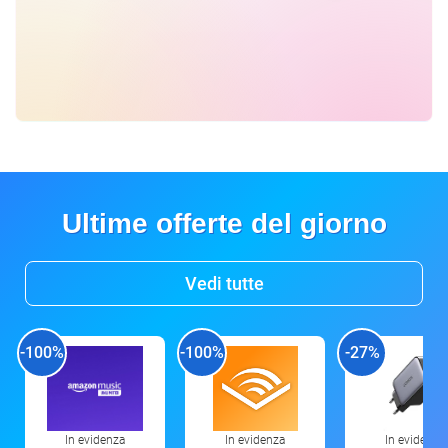
Ultime offerte del giorno
Vedi tutte
-100%
-100%
-27%
In evidenza
In evidenza
In evidenza