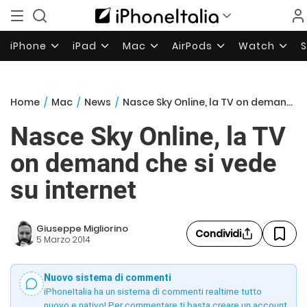
iPhone
iPad
Mac
AirPods
Watch
Home
/
Mac
/
News
/
Nasce Sky Online, la TV on demand che si vede su internet
Nasce Sky Online, la TV
on demand che si vede
su internet
Giuseppe Migliorino
Condividi
5 Marzo 2014
Nuovo sistema di commenti
iPhoneItalia ha un sistema di commenti realtime tutto
nuovo e nativo! Per commentare ti basta creare un account