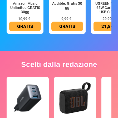
Amazon Music
Audible: Gratis 30
UGREEN Nex
Unlimited GRATIS
gg
65W Caricat
30gg
USB C Rica
10,99 €
9,99 €
29,99 €
GRATIS
GRATIS
21,84 €
Scelti dalla redazione