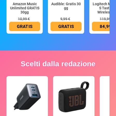
Amazon Music
Audible: Gratis 30
Logitech MX 
Unlimited GRATIS
gg
S Tastiera
30gg
Wireless (G
10,99 €
9,99 €
119,99 €
GRATIS
GRATIS
84,99 €
Scelti dalla redazione