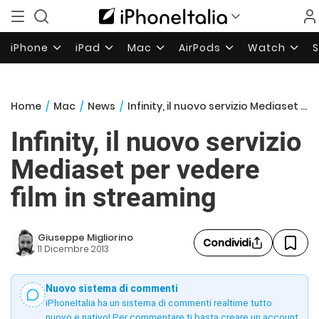
iPhone
iPad
Mac
AirPods
Watch
Home
/
Mac
/
News
/
Infinity, il nuovo servizio Mediaset per vedere film in streaming
Infinity, il nuovo servizio
Mediaset per vedere
film in streaming
Giuseppe Migliorino
Condividi
11 Dicembre 2013
Nuovo sistema di commenti
iPhoneItalia ha un sistema di commenti realtime tutto
nuovo e nativo! Per commentare ti basta creare un account