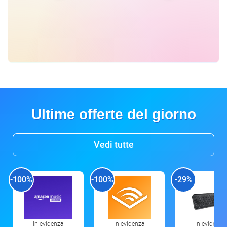
Ultime offerte del giorno
Vedi tutte
-100%
-100%
-29%
In evidenza
In evidenza
In evidenza