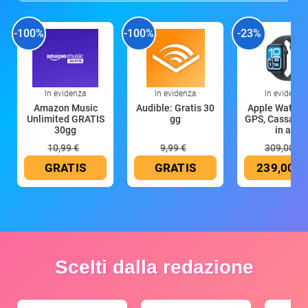
-100%
-100%
-23%
In evidenza
In evidenza
In evidenza
Amazon Music
Audible: Gratis 30
Apple Watch 
Unlimited GRATIS
gg
GPS, Cassa 4
30gg
in all
10,99 €
9,99 €
309,00 €
GRATIS
GRATIS
239,00 €
Scelti dalla redazione