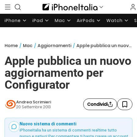
iPhone
iPad
Mac
AirPods
Watch
Home
/
Mac
/
Aggiornamenti
/
Apple pubblica un nuovo aggiornamento per Configurator
Apple pubblica un nuovo
aggiornamento per
Configurator
Andrea Scrimieri
Condividi
20 Settembre 2013
Nuovo sistema di commenti
iPhoneItalia ha un sistema di commenti realtime tutto
nuovo e nativo! Per commentare ti basta creare un account