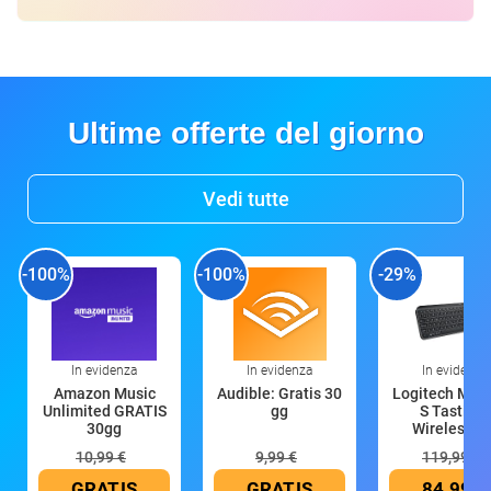
Ultime offerte del giorno
Vedi tutte
-100%
-100%
-29%
In evidenza
In evidenza
In evidenza
Amazon Music
Audible: Gratis 30
Logitech MX 
Unlimited GRATIS
gg
S Tastiera
30gg
Wireless (G
10,99 €
9,99 €
119,99 €
GRATIS
GRATIS
84,99 €