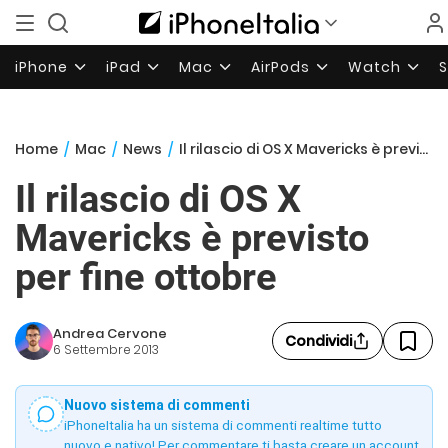
iPhone
iPad
Mac
AirPods
Watch
Home
/
Mac
/
News
/
Il rilascio di OS X Mavericks è previsto per fine ottobre
Il rilascio di OS X
Mavericks è previsto
per fine ottobre
Andrea Cervone
Condividi
6 Settembre 2013
Nuovo sistema di commenti
iPhoneItalia ha un sistema di commenti realtime tutto
nuovo e nativo! Per commentare ti basta creare un account