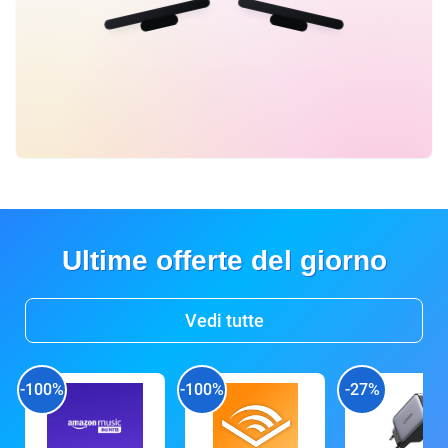
Ultime offerte del giorno
Vedi tutte
-100%
-100%
-27%