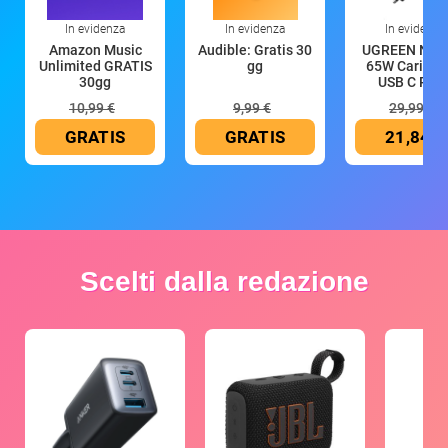
In evidenza
In evidenza
In evidenza
Amazon Music
Audible: Gratis 30
UGREEN Nex
Unlimited GRATIS
gg
65W Caricat
30gg
USB C Rica
10,99 €
9,99 €
29,99 €
GRATIS
GRATIS
21,84 €
Scelti dalla redazione