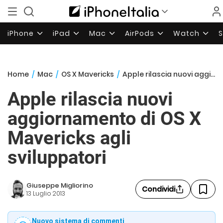
iPhone
iPad
Mac
AirPods
Watch
Home
/
Mac
/
OS X Mavericks
/
Apple rilascia nuovi aggiornamento di OS X Mavericks agli sviluppatori
Apple rilascia nuovi
aggiornamento di OS X
Mavericks agli
sviluppatori
Giuseppe Migliorino
Condividi
13 Luglio 2013
Nuovo sistema di commenti