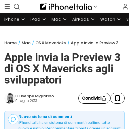
iPhone
iPad
Mac
AirPods
Watch
Home
/
Mac
/
OS X Mavericks
/
Apple invia la Preview 3 di OS X Mavericks agli sviluppatori
Apple invia la Preview 3
di OS X Mavericks agli
sviluppatori
Giuseppe Migliorino
Condividi
9 Luglio 2013
Nuovo sistema di commenti
iPhoneItalia ha un sistema di commenti realtime tutto
nuovo e nativo! Per commentare ti basta creare un account