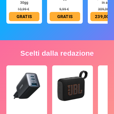
30gg
in all
10,99 €
9,99 €
309,00 €
GRATIS
GRATIS
239,00 €
Scelti dalla redazione