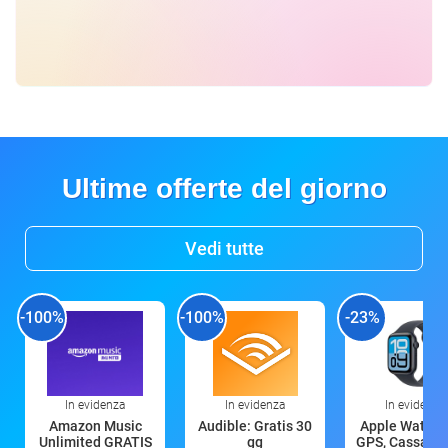
Ultime offerte del giorno
Vedi tutte
-100%
-100%
-23%
In evidenza
In evidenza
In evidenza
Amazon Music
Audible: Gratis 30
Apple Watch 
Unlimited GRATIS
gg
GPS, Cassa 4