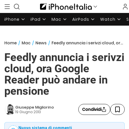
iPhone
iPad
Mac
AirPods
Watch
Home
/
Mac
/
News
/
Feedly annuncia i serivzi cloud, ora Google Reader può andare in pensione
Feedly annuncia i serivzi
cloud, ora Google
Reader può andare in
pensione
Giuseppe Migliorino
Condividi
19 Giugno 2013
Nuovo sistema di commenti