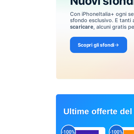
Nuovi sfond
Con iPhoneItalia+ ogni s
sfondo esclusivo. E tanti a
, alcuni gratis pe
scaricare
Scopri gli sfondi
Ultime offerte del
-100%
-100%