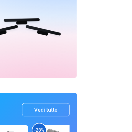
Vedi tutte
-28%
-44%
-