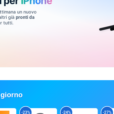
i per
iPhone
ettimana un nuovo
ltri già
pronti da
r tutti.
 giorno
-23%
-24%
-27%