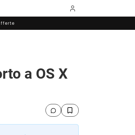
fferte
orto a OS X