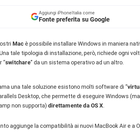
Aggiungi
iPhoneItalia come
Fonte preferita su Google
ostri
Mac
è possibile installare Windows in maniera nati
 Una tale tipologia di installazione, però, richiede ogni vo
r “
switchare
” da un sistema operativo ad un altro.
 ama una tale soluzione esistono molti software di “
virt
Parallels Desktop, che permette di eseguire Windows (ma 
Camp non supporta)
direttamente
da OS
X
.
nto aggiunge la compatibilità ai nuovi MacBook Air e a 