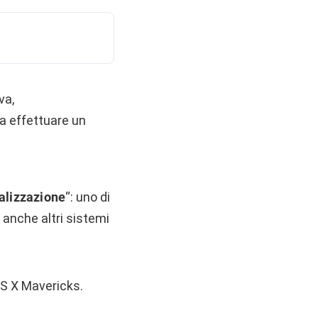
va,
lta effettuare un
ualizzazione
“: uno di
anche altri sistemi
OS X Mavericks.