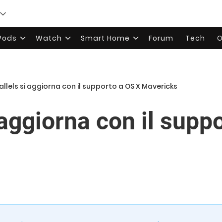
rPods
Watch
Smart Home
Forum
Tech
O
allels si aggiorna con il supporto a OS X Mavericks
 aggiorna con il supp