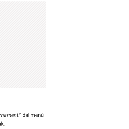
rnamenti
” dal menù
nk.