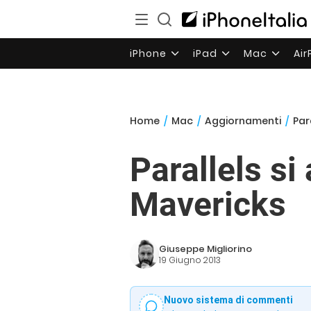
iPhone
iPad
Mac
Ai
Home
/
Mac
/
Aggiornamenti
/
Par
Parallels si
Mavericks
Giuseppe Migliorino
19 Giugno 2013
Nuovo sistema di commenti