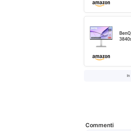
BenQ
3840x
In
Commenti