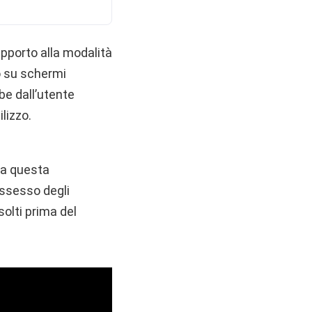
upporto alla modalità
no su schermi
be dall’utente
lizzo.
o a questa
ossesso degli
solti prima del