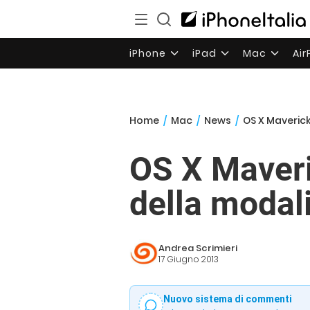
iPhone
iPad
Mac
Ai
Home
/
Mac
/
News
/
OS X Maveric
OS X Maveri
della modal
Andrea Scrimieri
17 Giugno 2013
Nuovo sistema di commenti