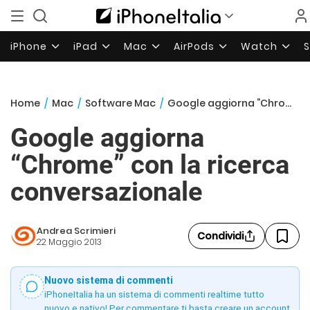
iPhone
iPad
Mac
AirPods
Watch
Home
/
Mac
/
Software Mac
/
Google aggiorna “Chrome” con la ricerca conversazionale
Google aggiorna
“Chrome” con la ricerca
conversazionale
Andrea Scrimieri
Condividi
22 Maggio 2013
Nuovo sistema di commenti
iPhoneItalia ha un sistema di commenti realtime tutto
nuovo e nativo! Per commentare ti basta creare un account