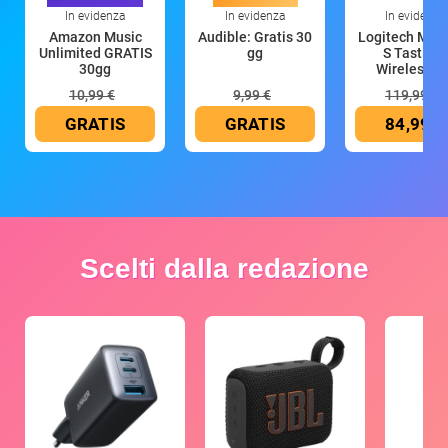
In evidenza
In evidenza
In evidenza
Amazon Music
Audible: Gratis 30
Logitech MX 
Unlimited GRATIS
gg
S Tastiera
30gg
Wireless (G
10,99 €
9,99 €
119,99 €
GRATIS
GRATIS
84,99 €
Scelti dalla redazione