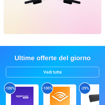
Ultime offerte del giorno
Vedi tutte
-100%
-100%
-29%