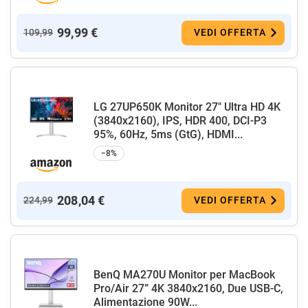
99,99 €
109,99
VEDI OFFERTA
LG 27UP650K Monitor 27" Ultra HD 4K
(3840x2160), IPS, HDR 400, DCI-P3
95%, 60Hz, 5ms (GtG), HDMI...
−8%
208,04 €
224,99
VEDI OFFERTA
BenQ MA270U Monitor per MacBook
Pro/Air 27” 4K 3840x2160, Due USB-C,
Alimentazione 90W...