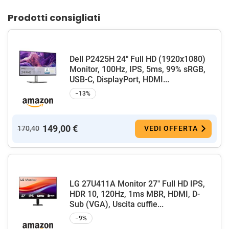
Prodotti consigliati
Dell P2425H 24" Full HD (1920x1080)
Monitor, 100Hz, IPS, 5ms, 99% sRGB,
USB-C, DisplayPort, HDMI...
−13%
149,00 €
170,40
VEDI OFFERTA
LG 27U411A Monitor 27" Full HD IPS,
HDR 10, 120Hz, 1ms MBR, HDMI, D-
Sub (VGA), Uscita cuffie...
−9%