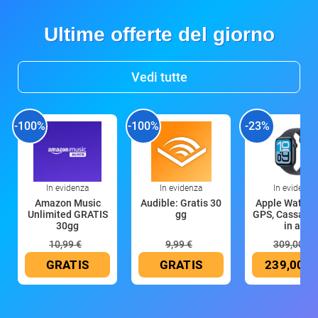
Ultime offerte del giorno
Vedi tutte
-100%
-100%
-23%
In evidenza
In evidenza
In evidenza
Amazon Music
Audible: Gratis 30
Apple Watch 
Unlimited GRATIS
gg
GPS, Cassa 4
30gg
in all
10,99 €
9,99 €
309,00 €
GRATIS
GRATIS
239,00 €