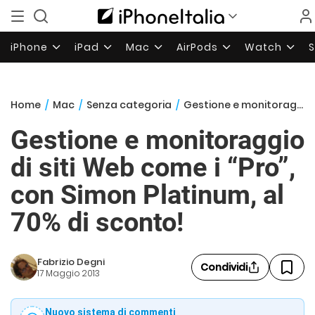
iPhone
iPad
Mac
AirPods
Watch
Home
/
Mac
/
Senza categoria
/
Gestione e monitoraggio di siti Web come i “Pro”, con Simon Platinum, al 70% di sconto!
Gestione e monitoraggio
di siti Web come i “Pro”,
con Simon Platinum, al
70% di sconto!
Fabrizio Degni
Condividi
17 Maggio 2013
Nuovo sistema di commenti