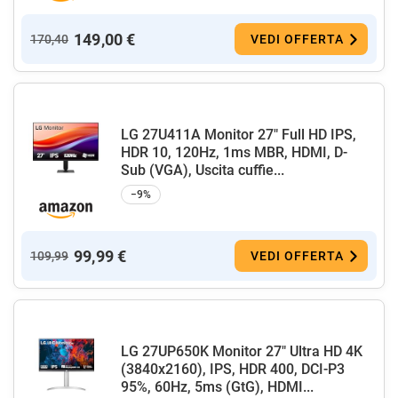
149,00 €
170,40
VEDI OFFERTA
LG 27U411A Monitor 27" Full HD IPS,
HDR 10, 120Hz, 1ms MBR, HDMI, D-
Sub (VGA), Uscita cuffie...
−9%
99,99 €
109,99
VEDI OFFERTA
LG 27UP650K Monitor 27" Ultra HD 4K
(3840x2160), IPS, HDR 400, DCI-P3
95%, 60Hz, 5ms (GtG), HDMI...