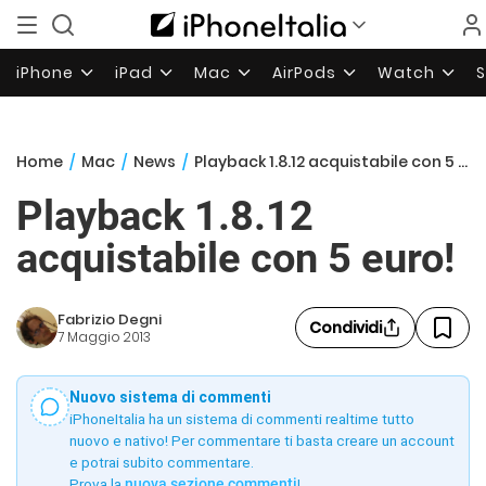
iPhone
iPad
Mac
AirPods
Watch
Home
/
Mac
/
News
/
Playback 1.8.12 acquistabile con 5 euro!
Playback 1.8.12
acquistabile con 5 euro!
Fabrizio Degni
Condividi
7 Maggio 2013
Nuovo sistema di commenti
iPhoneItalia ha un sistema di commenti realtime tutto
nuovo e nativo! Per commentare ti basta creare un account
e potrai subito commentare.
Prova la
nuova sezione commenti
!