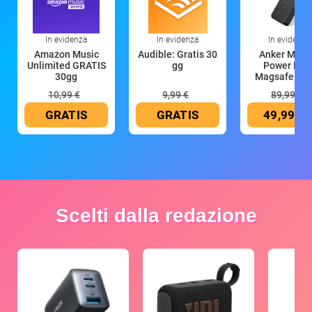
In evidenza
In evidenza
In evidenza
Amazon Music
Audible: Gratis 30
Anker Mag
Unlimited GRATIS
gg
Power Ban
30gg
Magsafe 10
mAh
10,99 €
9,99 €
89,99 €
GRATIS
GRATIS
49,99 €
Scelti dalla redazione