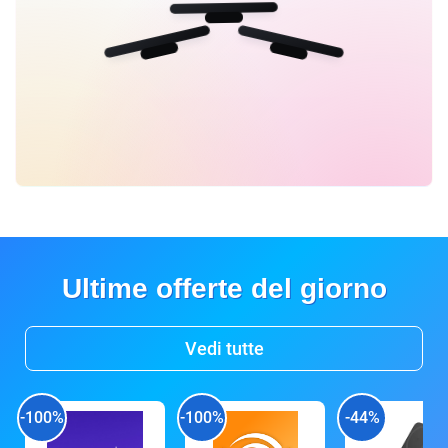
Ultime offerte del giorno
Vedi tutte
-100%
-100%
-44%