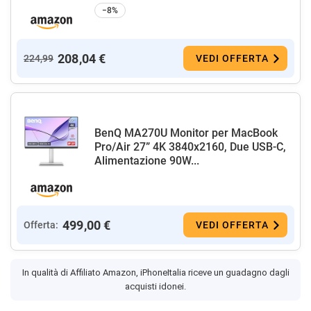
−8%
208,04 €
224,99
VEDI OFFERTA
BenQ MA270U Monitor per MacBook
Pro/Air 27” 4K 3840x2160, Due USB-C,
Alimentazione 90W...
499,00 €
Offerta:
VEDI OFFERTA
In qualità di Affiliato Amazon, iPhoneItalia riceve un guadagno dagli
acquisti idonei.