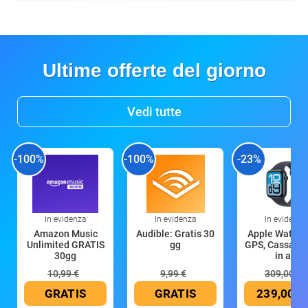
Ultime offerte del giorno
Vedi tutte
-100%
-100%
-23%
In evidenza
In evidenza
In evidenza
Amazon Music
Audible: Gratis 30
Apple Watch 
Unlimited GRATIS
gg
GPS, Cassa 4
30gg
in all
10,99 €
9,99 €
309,00 €
GRATIS
GRATIS
239,00 €