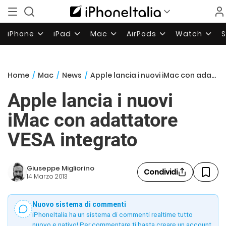
iPhone
iPad
Mac
AirPods
Watch
Home
/
Mac
/
News
/
Apple lancia i nuovi iMac con adattatore VESA integrato
Apple lancia i nuovi
iMac con adattatore
VESA integrato
Giuseppe Migliorino
Condividi
14 Marzo 2013
Nuovo sistema di commenti
iPhoneItalia ha un sistema di commenti realtime tutto
nuovo e nativo! Per commentare ti basta creare un account