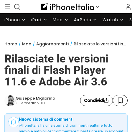
iPhone
iPad
Mac
AirPods
Watch
Home
/
Mac
/
Aggiornamenti
/
Rilasciate le versioni finali di Flash Player 11.6 e Adobe Air 3.6
Rilasciate le versioni
finali di Flash Player
11.6 e Adobe Air 3.6
Giuseppe Migliorino
Condividi
13 Febbraio 2013
Nuovo sistema di commenti
iPhoneItalia ha un sistema di commenti realtime tutto
nuovo e nativo! Per commentare ti basta creare un account