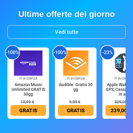
Ultime offerte del giorno
Vedi tutte
-100%
-100%
-23%
In evidenza
In evidenza
In evidenza
Amazon Music
Audible: Gratis 30
Apple Watch 
Unlimited GRATIS
gg
GPS, Cassa 4
30gg
in all
10,99 €
9,99 €
309,00 €
GRATIS
GRATIS
239,00 €