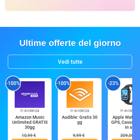
Ultime offerte del giorno
Vedi tutte
-100%
-100%
-23%
In evidenza
In evidenza
In evidenza
Amazon Music
Audible: Gratis 30
Apple Watch 
Unlimited GRATIS
gg
GPS, Cassa 4
30gg
in all
10,99 €
9,99 €
309,00 €