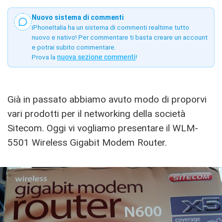
Nuovo sistema di commenti
iPhoneItalia ha un sistema di commenti realtime tutto
nuovo e nativo! Per commentare ti basta creare un account
e potrai subito commentare.
Prova la
nuova sezione commenti
!
Già in passato abbiamo avuto modo di proporvi
vari prodotti per il networking della società
Sitecom. Oggi vi vogliamo presentare il WLM-
5501 Wireless Gigabit Modem Router.