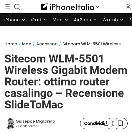
iPhone
iPad
Mac
AirPods
Watch
Home
/
Mac
/
Accessori
/
Sitecom WLM-5501 Wireless Gigabit Modem Router: ottimo router casalingo – Recensione SlideToMac
Sitecom WLM-5501
Wireless Gigabit Modem
Router: ottimo router
casalingo – Recensione
SlideToMac
Giuseppe Migliorino
Condividi
7 Febbraio 2013