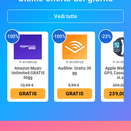
Vedi tutte
-100%
-100%
-23%
In evidenza
In evidenza
In evidenza
Amazon Music
Audible: Gratis 30
Apple Watch 
Unlimited GRATIS
gg
GPS, Cassa 4
30gg
in all
10,99 €
9,99 €
309,00 €
GRATIS
GRATIS
239,00 €