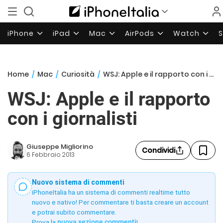
iPhone
iPad
Mac
AirPods
Watch
Home
/
Mac
/
Curiosità
/
WSJ: Apple e il rapporto con i giornalisti
WSJ: Apple e il rapporto
con i giornalisti
Giuseppe Migliorino
Condividi
6 Febbraio 2013
Nuovo sistema di commenti
iPhoneItalia ha un sistema di commenti realtime tutto
nuovo e nativo! Per commentare ti basta creare un account
e potrai subito commentare.
Prova la
nuova sezione commenti
!