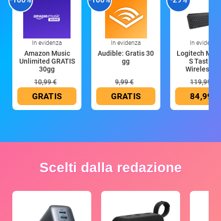
In evidenza
In evidenza
In evidenza
Amazon Music
Audible: Gratis 30
Logitech MX 
Unlimited GRATIS
gg
S Tastiera
30gg
Wireless (G
10,99 €
9,99 €
119,99 €
GRATIS
GRATIS
84,99 €
Scelti dalla redazione