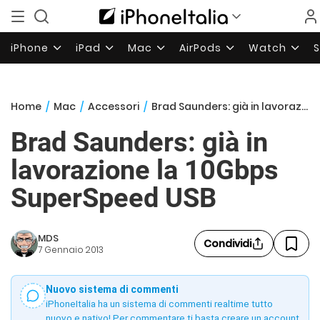
iPhone
iPad
Mac
AirPods
Watch
Home
/
Mac
/
Accessori
/
Brad Saunders: già in lavorazione la 10Gbps SuperSpeed USB
Brad Saunders: già in
lavorazione la 10Gbps
SuperSpeed USB
MDS
Condividi
7 Gennaio 2013
Nuovo sistema di commenti
iPhoneItalia ha un sistema di commenti realtime tutto
nuovo e nativo! Per commentare ti basta creare un account