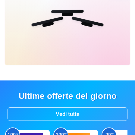
Ultime offerte del giorno
Vedi tutte
-100%
-100%
-29%