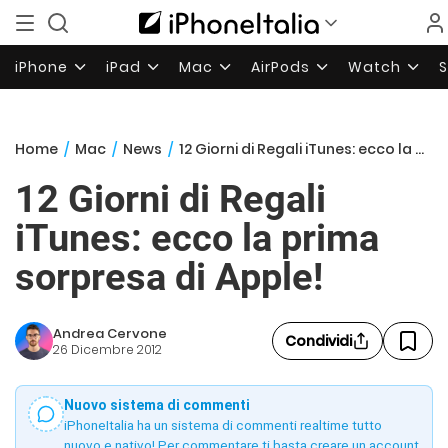
iPhone
iPad
Mac
AirPods
Watch
Home
/
Mac
/
News
/
12 Giorni di Regali iTunes: ecco la prima sorpresa di Apple!
12 Giorni di Regali
iTunes: ecco la prima
sorpresa di Apple!
Andrea Cervone
Condividi
26 Dicembre 2012
Nuovo sistema di commenti
iPhoneItalia ha un sistema di commenti realtime tutto
nuovo e nativo! Per commentare ti basta creare un account