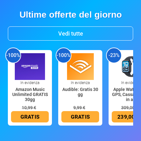
Ultime offerte del giorno
Vedi tutte
-100%
-100%
-23%
In evidenza
In evidenza
In evidenza
Amazon Music
Audible: Gratis 30
Apple Watch 
Unlimited GRATIS
gg
GPS, Cassa 4
30gg
in all
10,99 €
9,99 €
309,00 €
GRATIS
GRATIS
239,00 €