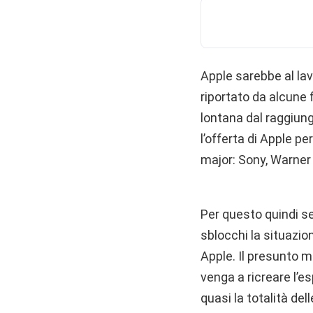
Apple sarebbe al la
riportato da alcune f
lontana dal raggiun
l’offerta di Apple pe
major: Sony, Warner 
Per questo quindi s
sblocchi la situazio
Apple. Il presunto mo
venga a ricreare l’es
quasi la totalità de