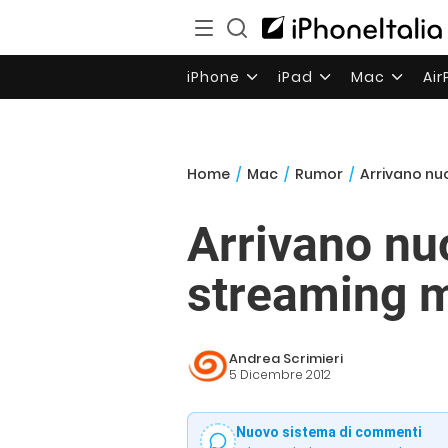
iPhone
iPad
Mac
Ai
Home
/
Mac
/
Rumor
/
Arrivano nuo
Arrivano nuo
streaming m
Andrea Scrimieri
5 Dicembre 2012
Nuovo sistema di commenti