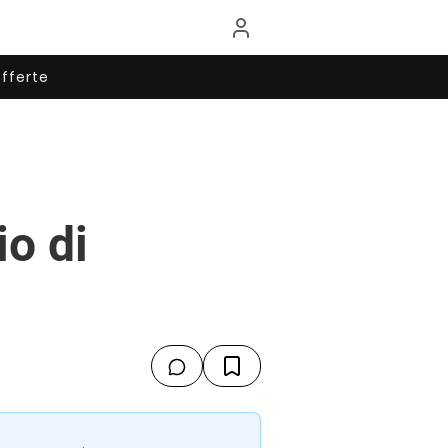
fferte
io di