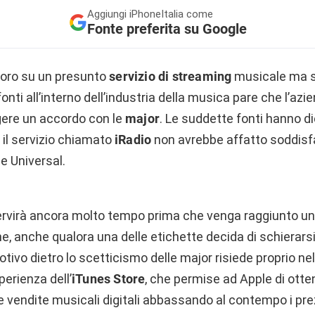
Aggiungi
iPhoneItalia come
Fonte preferita su Google
voro su un presunto
servizio di streaming
musicale ma 
onti all’interno dell’industria della musica pare che l’az
gere un accordo con le
major
. Le suddette fonti hanno d
r il servizio chiamato
iRadio
non avrebbe affatto soddisfat
e Universal.
ervirà ancora molto tempo prima che venga raggiunto un
ne, anche qualora una delle etichette decida di schierarsi
tivo dietro lo scetticismo delle major risiede proprio nel
perienza dell’
iTunes Store
, che permise ad Apple di otten
lle vendite musicali digitali abbassando al contempo i pre