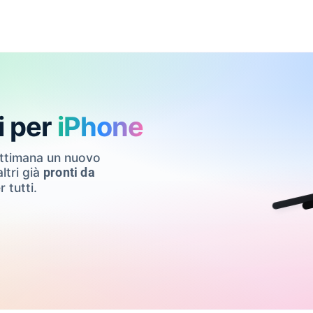
i per
iPhone
ettimana un nuovo
ltri già
pronti da
r tutti.