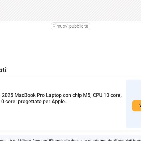
Rimuovi pubblicità
ati
 2025 MacBook Pro Laptop con chip M5, CPU 10 core,
0 core: progettato per Apple...
 qualità di Affiliato Amazon, iPhoneItalia riceve un guadagno dagli acquisti idon