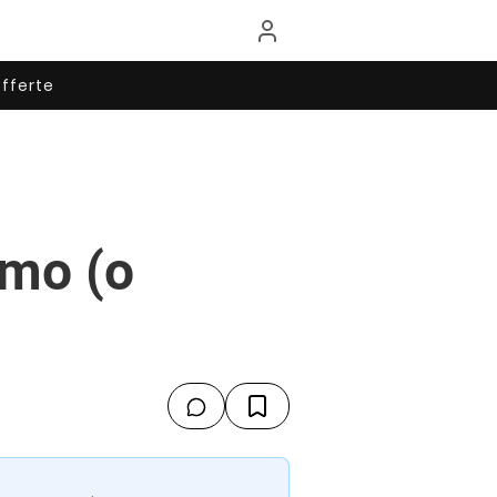
fferte
imo (o