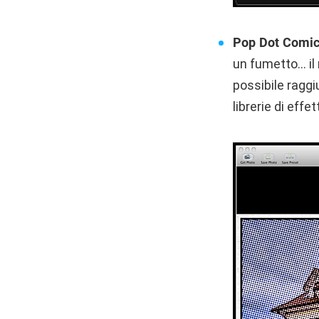
Pop Dot Comi
un fumetto… il 
possibile ragg
librerie di effe