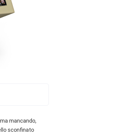
so ma mancando,
llo sconfinato