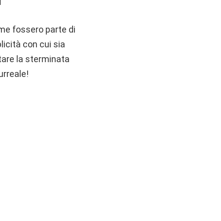
ome fossero parte di
icità con cui sia
are la sterminata
urreale!