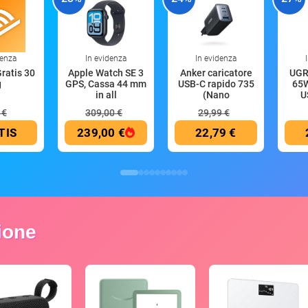
denza
In evidenza
In evidenza
Gratis 30
Apple Watch SE 3
Anker caricatore
UGR
g
GPS, Cassa 44 mm
USB-C rapido 735
65W
in all
(Nano
U
 €
309,00 €
29,99 €
TIS
239,00 €
22,79 €
zione