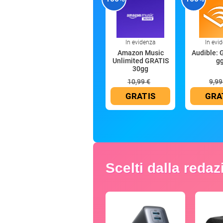
In evidenza
In evi
Amazon Music
Audible: 
Unlimited GRATIS
g
30gg
10,99 €
9,99
GRATIS
GRA
Scelti dalla reda