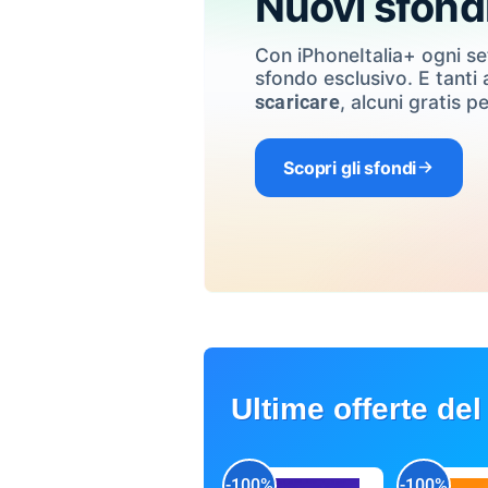
Nuovi sfond
Con iPhoneItalia+ ogni s
sfondo esclusivo. E tanti a
, alcuni gratis pe
scaricare
Scopri gli sfondi
Ultime offerte del
-100%
-100%