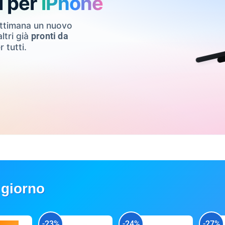
i per
iPhone
ettimana un nuovo
ltri già
pronti da
r tutti.
 giorno
-23%
-24%
-27%