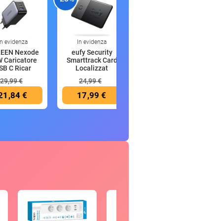
In evidenza
In evidenza
In evidenza
EEN Nexode
eufy Security
Anker MagGo
 Caricatore
Smarttrack Card
Power Bank
SB C Ricar
Localizzat
Magsafe 10000
mAh
29,99 €
24,99 €
89,99 €
21,84 €
17,99 €
49,99 €