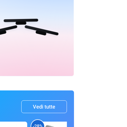
Vedi tutte
-28%
-44%
-