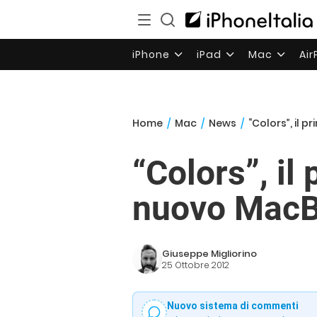
iPhone
iPad
Mac
Ai
Home
/
Mac
/
News
/
“Colors”, il 
“Colors”, il
nuovo MacB
Giuseppe Migliorino
25 Ottobre 2012
Nuovo sistema di commenti