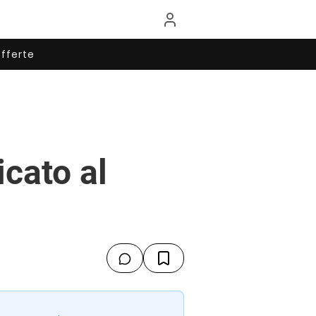
fferte
icato al