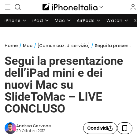
iPhone
iPad
Mac
AirPods
Watch
Home
/
Mac
/
[Comunicaz. di servizio]
/
Segui la presentazione dell’iPad mini e dei nuovi Mac su SlideToMac – LIVE CONCLUSO
Segui la presentazione
dell’iPad mini e dei
nuovi Mac su
SlideToMac – LIVE
CONCLUSO
Andrea Cervone
Condividi
20 Ottobre 2012