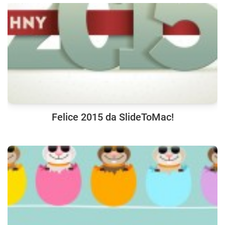
Felice 2015 da SlideToMac!