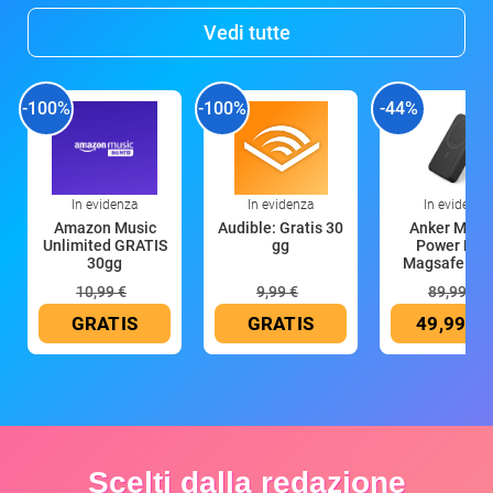
Vedi tutte
-100%
-100%
-44%
In evidenza
In evidenza
In evidenza
Amazon Music
Audible: Gratis 30
Anker Mag
Unlimited GRATIS
gg
Power Ban
30gg
Magsafe 10
mAh
10,99 €
9,99 €
89,99 €
GRATIS
GRATIS
49,99 €
Scelti dalla redazione