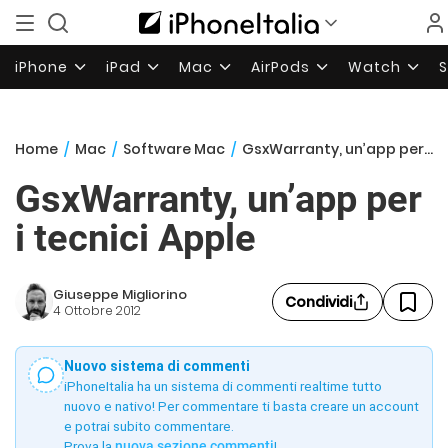
iPhone
iPad
Mac
AirPods
Watch
Home
/
Mac
/
Software Mac
/
GsxWarranty, un’app per i tecnici Apple
GsxWarranty, un’app per
i tecnici Apple
Giuseppe Migliorino
Condividi
4 Ottobre 2012
Nuovo sistema di commenti
iPhoneItalia ha un sistema di commenti realtime tutto
nuovo e nativo! Per commentare ti basta creare un account
e potrai subito commentare.
Prova la
nuova sezione commenti
!