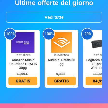
Ultime offerte del giorno
Vedi tutte
-100%
-100%
-29%
In evidenza
In evidenza
In evidenza
Amazon Music
Audible: Gratis 30
Logitech MX 
Unlimited GRATIS
gg
S Tastiera
30gg
Wireless (G
10,99 €
9,99 €
119,99 €
GRATIS
GRATIS
84,99 €