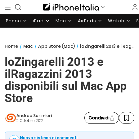
iPhone
iPad
Mac
AirPods
Watch
Home
/
Mac
/
App Store (Mac)
/
loZingarelli 2013 e ilRagazzini 2013 disponibili sul Mac App Store
loZingarelli 2013 e
ilRagazzini 2013
disponibili sul Mac App
Store
Andrea Scrimieri
Condividi
2 Ottobre 2012
Nuovo sistema di commenti