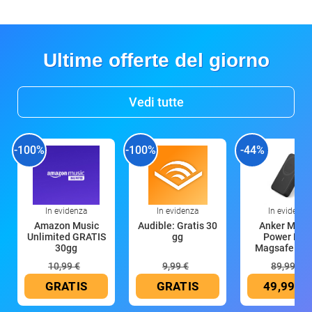
Ultime offerte del giorno
Vedi tutte
-100%
-100%
-44%
In evidenza
In evidenza
In evidenza
Amazon Music
Audible: Gratis 30
Anker Mag
Unlimited GRATIS
gg
Power Ban
30gg
Magsafe 10
mAh
10,99 €
9,99 €
89,99 €
GRATIS
GRATIS
49,99 €