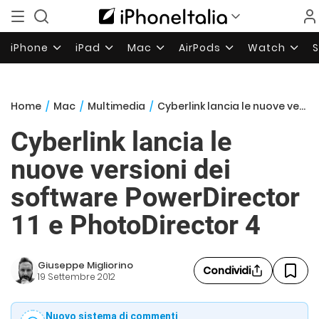
iPhone
iPad
Mac
AirPods
Watch
Home
/
Mac
/
Multimedia
/
Cyberlink lancia le nuove versioni dei software PowerDirector 11 e PhotoDirector 4
Cyberlink lancia le
nuove versioni dei
software PowerDirector
11 e PhotoDirector 4
Giuseppe Migliorino
Condividi
19 Settembre 2012
Nuovo sistema di commenti