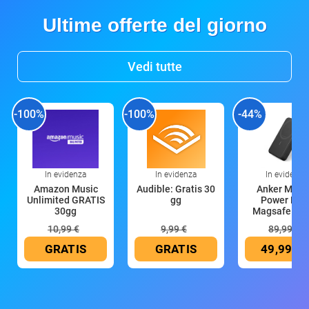
Ultime offerte del giorno
Vedi tutte
-100%
-100%
-44%
In evidenza
In evidenza
In evidenza
Amazon Music
Audible: Gratis 30
Anker Mag
Unlimited GRATIS
gg
Power Ban
30gg
Magsafe 10
mAh
10,99 €
9,99 €
89,99 €
GRATIS
GRATIS
49,99 €