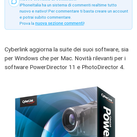
iPhoneItalia ha un sistema di commenti realtime tutto
nuovo e nativo! Per commentare ti basta creare un account
e potrai subito commentare.
Prova la
nuova sezione commenti
!
Cyberlink aggiorna la suite dei suoi software, sia
per Windows che per Mac. Novità rilevanti per i
software PowerDirector 11 e PhotoDirector 4.