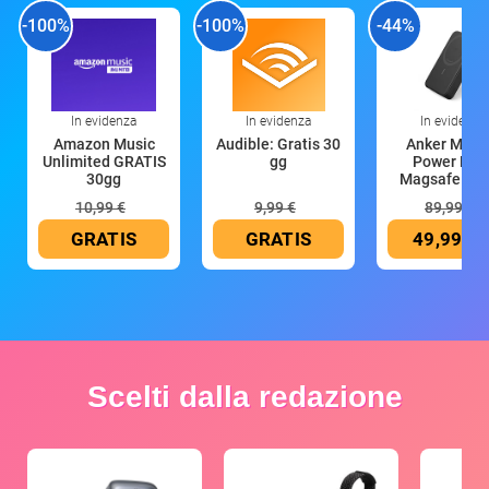
-100%
-100%
-44%
In evidenza
In evidenza
In evidenza
Amazon Music
Audible: Gratis 30
Anker Mag
Unlimited GRATIS
gg
Power Ban
30gg
Magsafe 10
mAh
10,99 €
9,99 €
89,99 €
GRATIS
GRATIS
49,99 €
Scelti dalla redazione