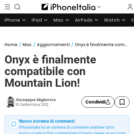
iPhone
iPad
Mac
AirPods
Watch
Home
/
Mac
/
Aggiornamenti
/
Onyx è finalmente compatibile con Mountain Lion!
Onyx è finalmente
compatibile con
Mountain Lion!
Giuseppe Migliorino
Condividi
10 Settembre 2012
Nuovo sistema di commenti
iPhoneItalia ha un sistema di commenti realtime tutto
nuovo e nativo! Per commentare ti basta creare un account