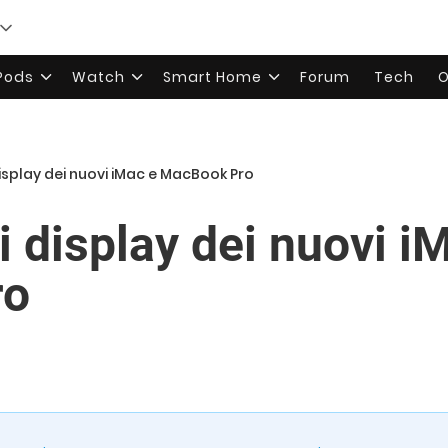
rPods
Watch
Smart Home
Forum
Tech
O
isplay dei nuovi iMac e MacBook Pro
 display dei nuovi i
ro