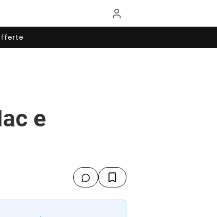
fferte
Mac e