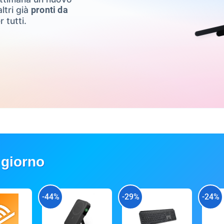
ltri già
pronti da
r tutti.
 giorno
-44%
-29%
-24%