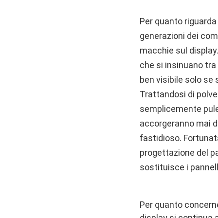
Per quanto riguarda l
generazioni dei comp
macchie sul display.
che si insinuano tra 
ben visibile solo se 
Trattandosi di polver
semplicemente pulen
accorgeranno mai del
fastidioso. Fortunat
progettazione del pa
sostituisce i pannel
Per quanto concerne
display si continua 