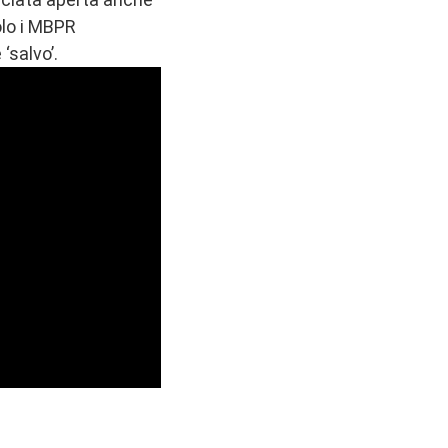
olo i MBPR
‘salvo’.