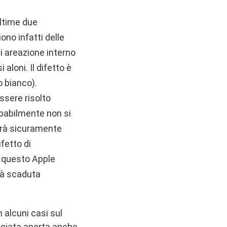
ultime due
ono infatti delle
di areazione interno
aloni. Il difetto è
o bianco).
essere risolto
babilmente non si
verà sicuramente
fetto di
r questo Apple
già scaduta
n alcuni casi sul
asciata aperta anche