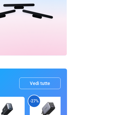
Vedi tutte
-27%
-15%
-