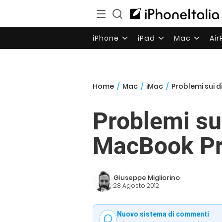
iPhone
iPad
Mac
Ai
Home
/
Mac
/
iMac
/
Problemi sui d
Problemi sui
MacBook P
Giuseppe Migliorino
28 Agosto 2012
Nuovo sistema di commenti