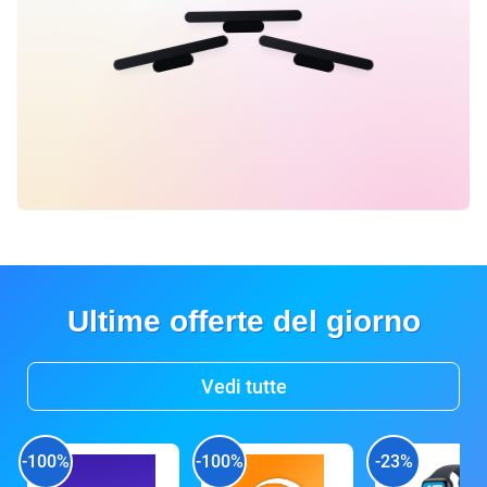
Ultime offerte del giorno
Vedi tutte
-100%
-100%
-23%