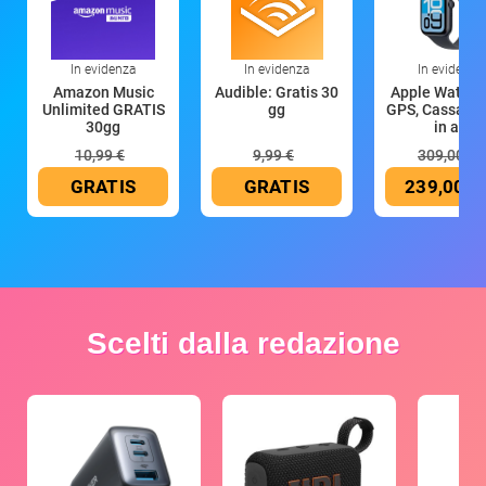
In evidenza
In evidenza
In evidenza
Amazon Music
Audible: Gratis 30
Apple Watch 
Unlimited GRATIS
gg
GPS, Cassa 4
30gg
in all
10,99 €
9,99 €
309,00 €
GRATIS
GRATIS
239,00 €
Scelti dalla redazione