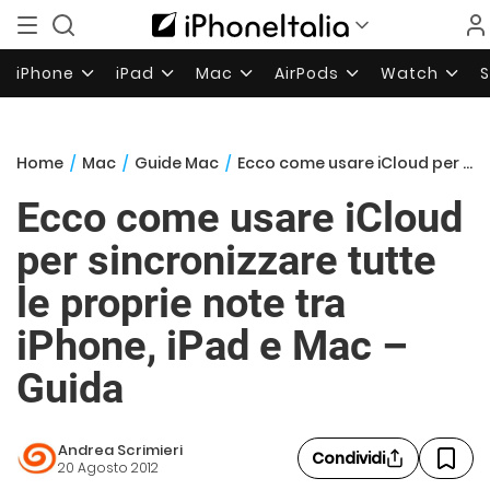
iPhone
iPad
Mac
AirPods
Watch
Home
/
Mac
/
Guide Mac
/
Ecco come usare iCloud per sincronizzare tutte le proprie note tra iPhone, iPad e Mac – Guida
Ecco come usare iCloud
per sincronizzare tutte
le proprie note tra
iPhone, iPad e Mac –
Guida
Andrea Scrimieri
Condividi
20 Agosto 2012