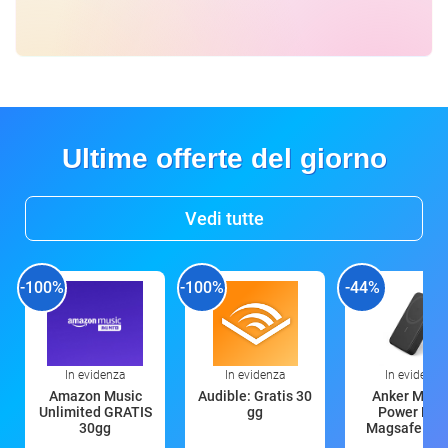
Ultime offerte del giorno
Vedi tutte
-100%
-100%
-44%
In evidenza
In evidenza
In evidenza
Amazon Music
Audible: Gratis 30
Anker Mag
Unlimited GRATIS
gg
Power Ban
30gg
Magsafe 10
mAh