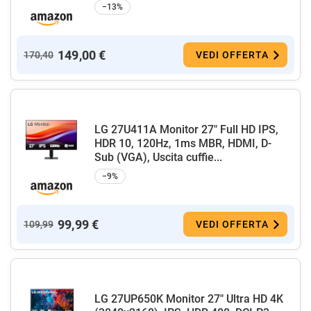
−13%
149,00 €
170,40
VEDI OFFERTA
LG 27U411A Monitor 27" Full HD IPS,
HDR 10, 120Hz, 1ms MBR, HDMI, D-
Sub (VGA), Uscita cuffie...
−9%
99,99 €
109,99
VEDI OFFERTA
LG 27UP650K Monitor 27" Ultra HD 4K