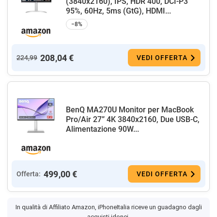
(3840x2160), IPS, HDR 400, DCI-P3
95%, 60Hz, 5ms (GtG), HDMI...
−8%
208,04 €
224,99
VEDI OFFERTA
BenQ MA270U Monitor per MacBook
Pro/Air 27” 4K 3840x2160, Due USB-C,
Alimentazione 90W...
499,00 €
Offerta:
VEDI OFFERTA
In qualità di Affiliato Amazon, iPhoneItalia riceve un guadagno dagli
acquisti idonei.