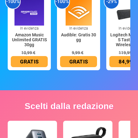
-100%
-100%
-29%
In evidenza
In evidenza
In evidenza
Amazon Music
Audible: Gratis 30
Logitech MX 
Unlimited GRATIS
gg
S Tastiera
30gg
Wireless (G
10,99 €
9,99 €
119,99 €
GRATIS
GRATIS
84,99 €
Scelti dalla redazione