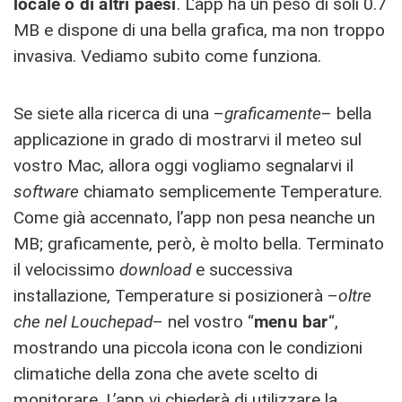
locale o di altri paesi
. L’app ha un peso di soli 0.7
MB e dispone di una bella grafica, ma non troppo
invasiva. Vediamo subito come funziona.
Se siete alla ricerca di una –
graficamente
– bella
applicazione in grado di mostrarvi il meteo sul
vostro Mac, allora oggi vogliamo segnalarvi il
software
chiamato semplicemente Temperature.
Come già accennato, l’app non pesa neanche un
MB; graficamente, però, è molto bella. Terminato
il velocissimo
download
e successiva
installazione, Temperature si posizionerà –
oltre
che nel Louchepad
– nel vostro “
menu bar
“,
mostrando una piccola icona con le condizioni
climatiche della zona che avete scelto di
monitorare. L’app vi chiederà di utilizzare la