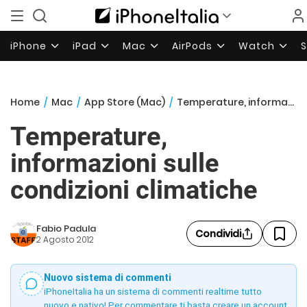
iPhone
iPad
Mac
AirPods
Watch
Home
/
Mac
/
App Store (Mac)
/
Temperature, informazioni sulle condizioni climatiche
Temperature,
informazioni sulle
condizioni climatiche
Fabio Padula
Condividi
2 Agosto 2012
Nuovo sistema di commenti
iPhoneItalia ha un sistema di commenti realtime tutto
nuovo e nativo! Per commentare ti basta creare un account