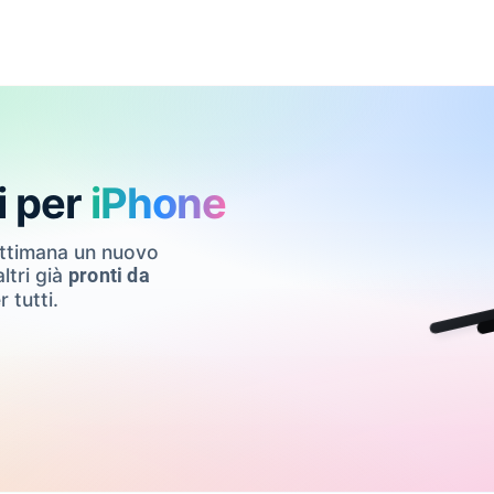
i per
iPhone
ettimana un nuovo
ltri già
pronti da
r tutti.