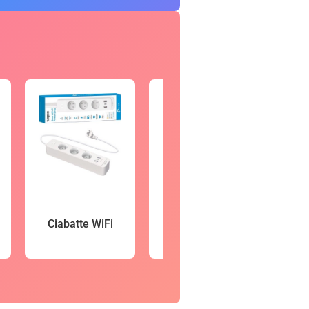
Vid
Ciabatte WiFi
Smartwatch
so