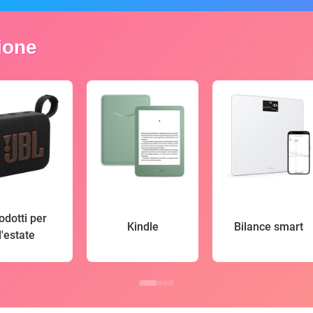
zione
odotti per
Kindle
Bilance smart
l'estate