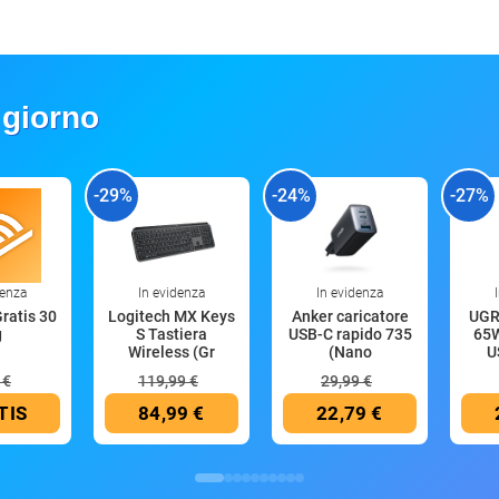
 giorno
-29%
-24%
-27%
denza
In evidenza
In evidenza
Gratis 30
Logitech MX Keys
Anker caricatore
UGR
g
S Tastiera
USB-C rapido 735
65W
Wireless (Gr
(Nano
U
 €
119,99 €
29,99 €
TIS
84,99 €
22,79 €