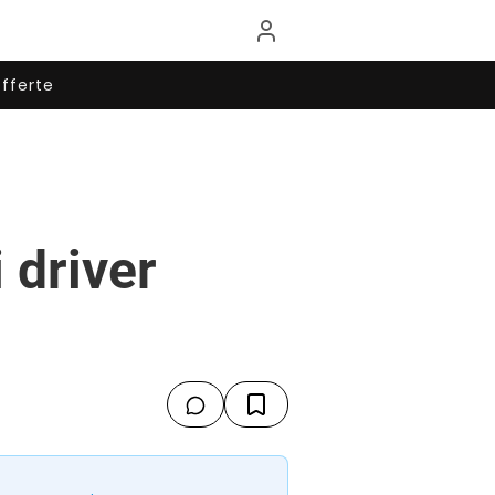
fferte
 driver