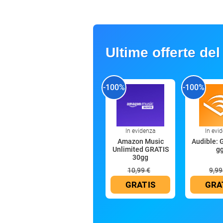
Ultime offerte del
-100%
-100%
In evidenza
In evi
Amazon Music
Audible: 
Unlimited GRATIS
g
30gg
10,99 €
9,99
GRATIS
GRA