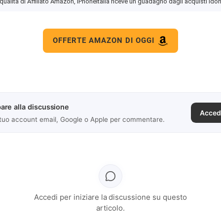
 qualità di Affiliato Amazon, iPhoneItalia riceve un guadagno dagli acquisti idon
OFFERTE AMAZON DI OGGI
are alla discussione
Acced
 tuo account email, Google o Apple per commentare.
Accedi per iniziare la discussione su questo
articolo.