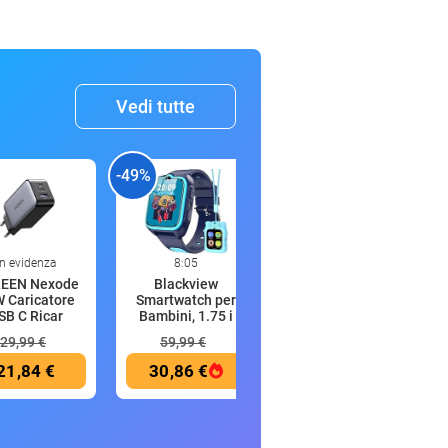
Vedi tutte
-49%
-
In evidenza
8:05
8:04
EEN Nexode
Blackview
KENSINGTON
 Caricatore
Smartwatch per
Lucchetto per
SB C Ricar
Bambini, 1.75 i
laptop portatil
29,99 €
59,99 €
21,84 €
30,86 €
63,44 €