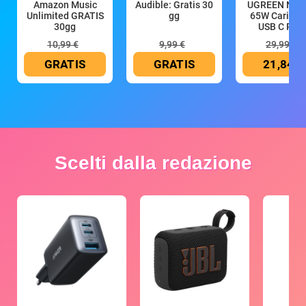
Amazon Music
Audible: Gratis 30
UGREEN Nex
Unlimited GRATIS
gg
65W Caricat
30gg
USB C Rica
10,99 €
9,99 €
29,99 €
GRATIS
GRATIS
21,84 €
Scelti dalla redazione