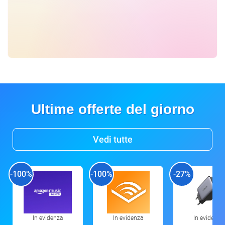
Ultime offerte del giorno
Vedi tutte
-100%
-100%
-27%
In evidenza
In evidenza
In evidenza