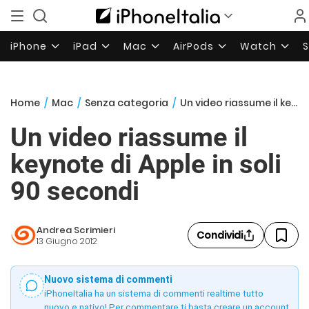
iPhone
iPad
Mac
AirPods
Watch
Home
/
Mac
/
Senza categoria
/
Un video riassume il keynote di Apple in soli 90 secondi
Un video riassume il
keynote di Apple in soli
90 secondi
Andrea Scrimieri
Condividi
13 Giugno 2012
Nuovo sistema di commenti
iPhoneItalia ha un sistema di commenti realtime tutto
nuovo e nativo! Per commentare ti basta creare un account