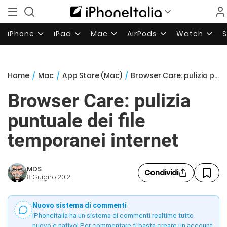
iPhone
iPad
Mac
AirPods
Watch
Home
/
Mac
/
App Store (Mac)
/
Browser Care: pulizia puntuale dei file temporanei internet
Browser Care: pulizia
puntuale dei file
temporanei internet
MDS
Condividi
8 Giugno 2012
Nuovo sistema di commenti
iPhoneItalia ha un sistema di commenti realtime tutto
nuovo e nativo! Per commentare ti basta creare un account