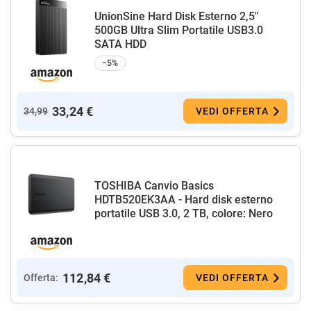
UnionSine Hard Disk Esterno 2,5"
500GB Ultra Slim Portatile USB3.0
SATA HDD
−5%
33,24 €
34,99
VEDI OFFERTA
TOSHIBA Canvio Basics
HDTB520EK3AA - Hard disk esterno
portatile USB 3.0, 2 TB, colore: Nero
112,84 €
Offerta:
VEDI OFFERTA