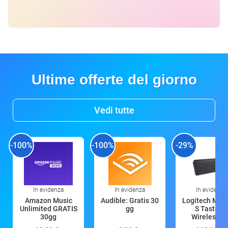
Ultime offerte del giorno
Vedi tutte
-100%
-100%
-29%
In evidenza
In evidenza
In evidenza
Amazon Music
Audible: Gratis 30
Logitech MX 
Unlimited GRATIS
gg
S Tastiera
30gg
Wireless (G