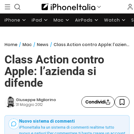
iPhone
iPad
Mac
AirPods
Watch
Home
/
Mac
/
News
/
Class Action contro Apple: l’azienda si difende
Class Action contro
Apple: l’azienda si
difende
Giuseppe Migliorino
Condividi
31 Maggio 2012
Nuovo sistema di commenti
iPhoneItalia ha un sistema di commenti realtime tutto
nuovo e nativo! Per commentare ti basta creare un account