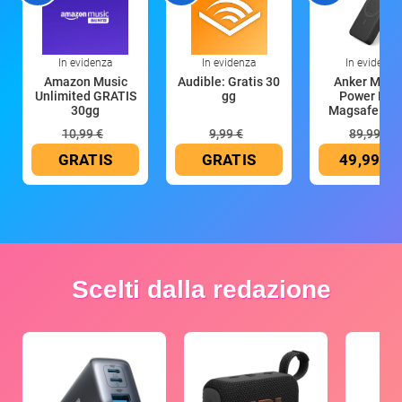
In evidenza
In evidenza
In evidenza
Amazon Music
Audible: Gratis 30
Anker Mag
Unlimited GRATIS
gg
Power Ban
30gg
Magsafe 10
mAh
10,99 €
9,99 €
89,99 €
GRATIS
GRATIS
49,99 €
Scelti dalla redazione