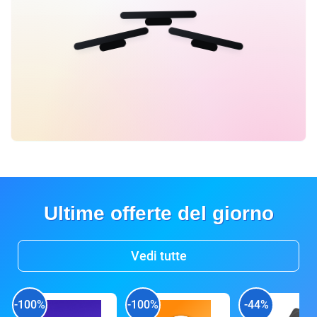
Ultime offerte del giorno
Vedi tutte
-100%
-100%
-44%