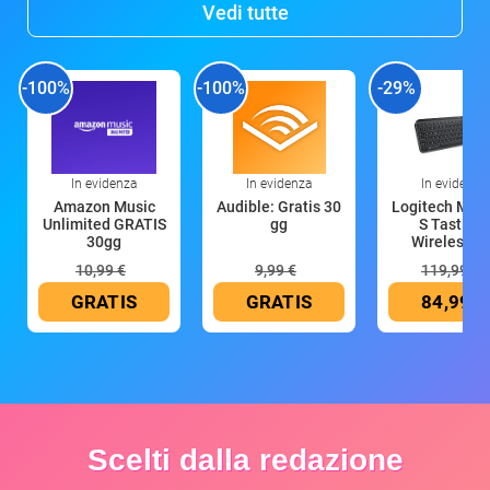
Vedi tutte
-100%
-100%
-29%
In evidenza
In evidenza
In evidenza
Amazon Music
Audible: Gratis 30
Logitech MX 
Unlimited GRATIS
gg
S Tastiera
30gg
Wireless (G
10,99 €
9,99 €
119,99 €
GRATIS
GRATIS
84,99 €
Scelti dalla redazione