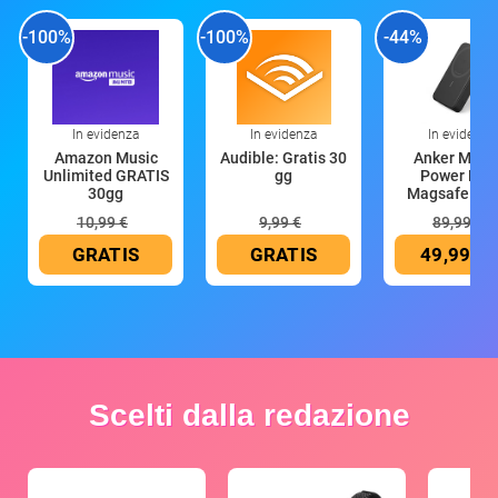
-100%
-100%
-44%
In evidenza
In evidenza
In evidenza
Amazon Music
Audible: Gratis 30
Anker Mag
Unlimited GRATIS
gg
Power Ban
30gg
Magsafe 10
mAh
10,99 €
9,99 €
89,99 €
GRATIS
GRATIS
49,99 €
Scelti dalla redazione