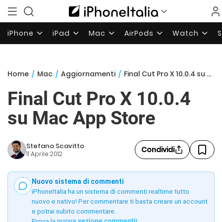
iPhone
iPad
Mac
AirPods
Watch
Home
/
Mac
/
Aggiornamenti
/
Final Cut Pro X 10.0.4 su Mac App Store
Final Cut Pro X 10.0.4
su Mac App Store
Stefano Scavitto
Condividi
11 Aprile 2012
Nuovo sistema di commenti
iPhoneItalia ha un sistema di commenti realtime tutto
nuovo e nativo! Per commentare ti basta creare un account
e potrai subito commentare.
Prova la
nuova sezione commenti
!