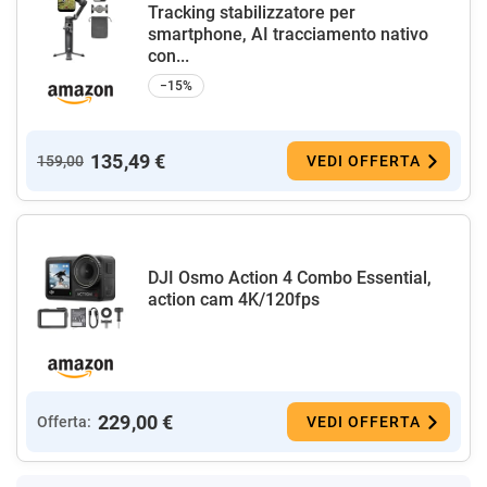
Tracking stabilizzatore per
smartphone, AI tracciamento nativo
con...
−15%
135,49 €
159,00
VEDI OFFERTA
DJI Osmo Action 4 Combo Essential,
action cam 4K/120fps
229,00 €
Offerta:
VEDI OFFERTA