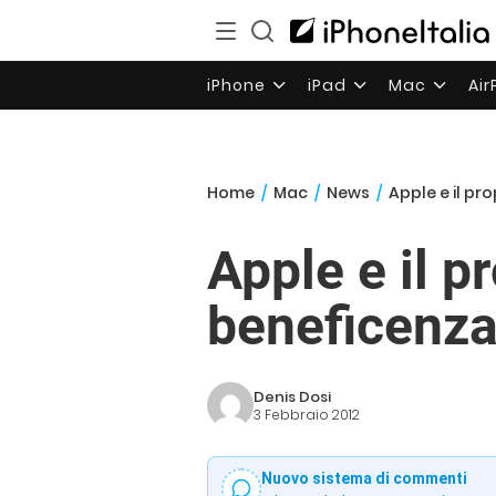
iPhone
iPad
Mac
Ai
Home
/
Mac
/
News
/
Apple e il pr
Apple e il p
beneficenz
Denis Dosi
3 Febbraio 2012
Nuovo sistema di commenti