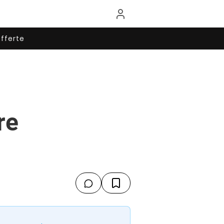
fferte
re