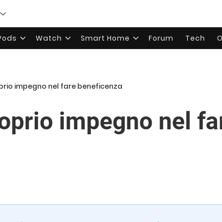
rPods
Watch
Smart Home
Forum
Tech
O
oprio impegno nel fare beneficenza
roprio impegno nel fa
a