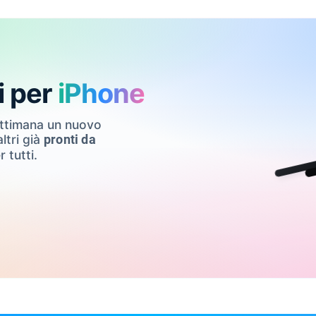
i per
iPhone
ettimana un nuovo
ltri già
pronti da
r tutti.