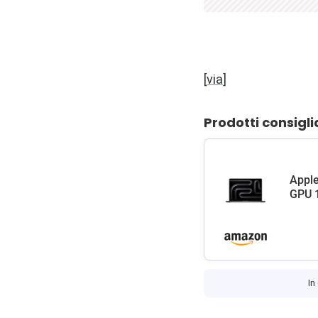
[
via
]
Prodotti consigli
Apple
GPU 1
In