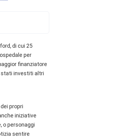
ford, di cui 25
o ospedale per
maggior finanziatore
tati investiti altri
dei propri
anche iniziative
, o personaggi
izia sentire