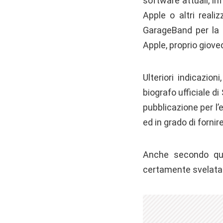
software attuali, in
Apple o altri reali
GarageBand per la c
Apple, proprio giov
Ulteriori indicazio
biografo ufficiale di
pubblicazione per l’e
ed in grado di forni
Anche secondo qu
certamente svelata u