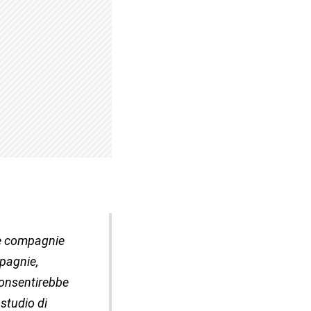
le compagnie
mpagnie,
consentirebbe
studio di