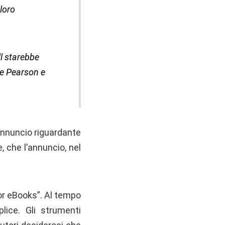
 loro
l starebbe
se Pearson e
annuncio riguardante
 che l’annuncio, nel
or eBooks”. Al tempo
ice. Gli strumenti