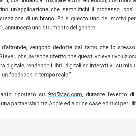
fatti, continuano a frustrare autori ed editori, con molti 
zzino un’applicazione che semplifichi il processo, cos
reazione di un brano. Ed è questo uno dei motivi per
edì, annuncerà uno strumento del genere.
ni, d’altronde, vengono dedotte dal fatto che lo stesso
 Steve Jobs, avrebbe riferito che questi voleva rivoluzionare
ra digitale, rendendo i libri “digitali ed interattivi, su mi
re un feedback in tempo reale.”
anto riportato su
9to5Mac.com
, durante l’evento di
na partnership tra Apple ed alcune case editrici per i libr