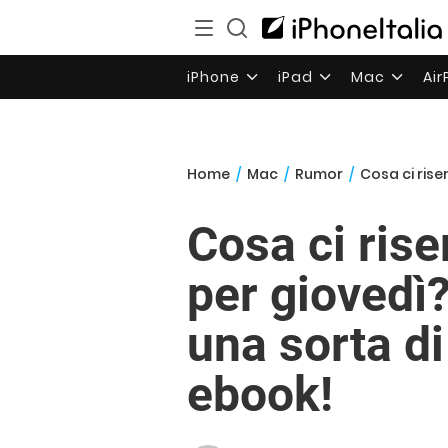
iPhone
iPad
Mac
Ai
Home
/
Mac
/
Rumor
/
Cosa ci riserv
Cosa ci ris
per giovedì?
una sorta d
ebook!