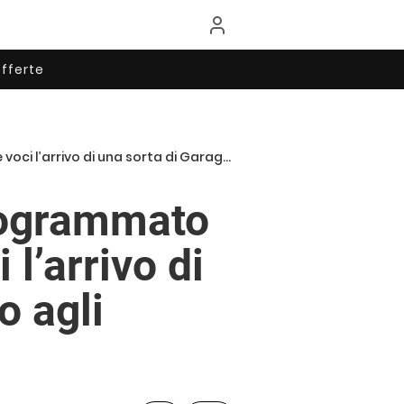
fferte
a sorta di GarageBand dedicato agli ebook!
programmato
l’arrivo di
o agli