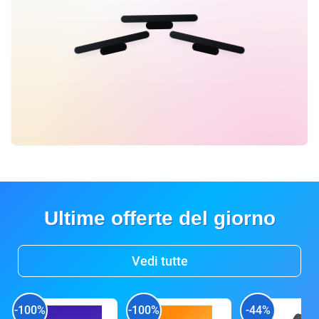
Ultime offerte del giorno
Vedi tutte
-100%
-100%
-44%