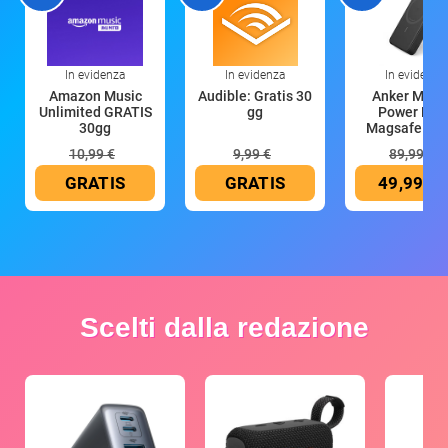
In evidenza
In evidenza
In evidenza
Amazon Music
Audible: Gratis 30
Anker Mag
Unlimited GRATIS
gg
Power Ban
30gg
Magsafe 10
mAh
10,99 €
9,99 €
89,99 €
GRATIS
GRATIS
49,99 €
Scelti dalla redazione