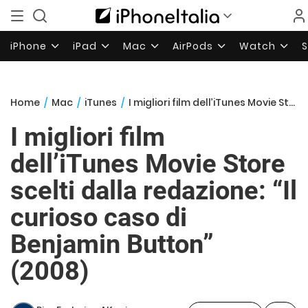
iPhone
iPad
Mac
AirPods
Watch
Home
/
Mac
/
iTunes
/
I migliori film dell’iTunes Movie Store scelti dalla redazione: “Il curioso caso di Benjamin Button” (2008)
I migliori film
dell’iTunes Movie Store
scelti dalla redazione: “Il
curioso caso di
Benjamin Button”
(2008)