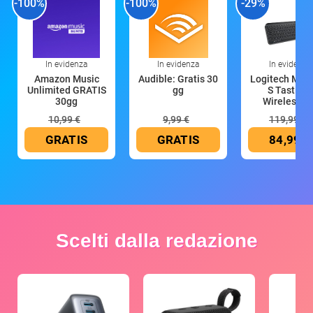
-100%
-100%
-29%
In evidenza
In evidenza
In evidenza
Amazon Music
Audible: Gratis 30
Logitech MX 
Unlimited GRATIS
gg
S Tastiera
30gg
Wireless (G
10,99 €
9,99 €
119,99 €
GRATIS
GRATIS
84,99 €
Scelti dalla redazione