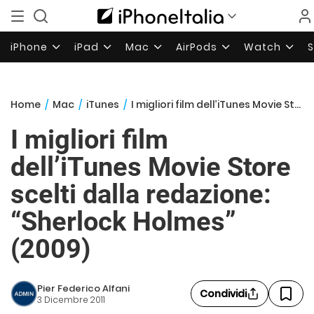
iPhone
iPad
Mac
AirPods
Watch
Home
/
Mac
/
iTunes
/
I migliori film dell’iTunes Movie Store scelti dalla redazione: “Sherlock Holmes” (2009)
I migliori film
dell’iTunes Movie Store
scelti dalla redazione:
“Sherlock Holmes”
(2009)
Pier Federico Alfani
Condividi
3 Dicembre 2011