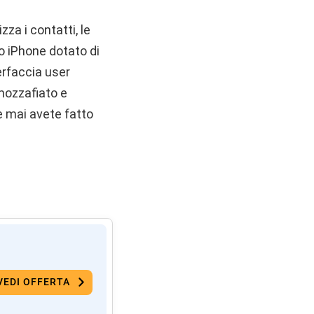
zza i contatti, le
uo iPhone dotato di
terfaccia user
 mozzafiato e
me mai avete fatto
VEDI OFFERTA