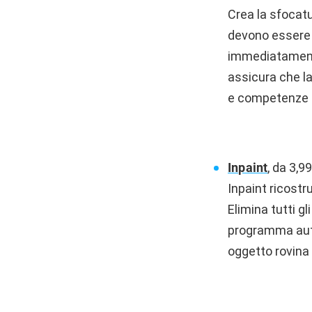
Crea la sfocatur
devono essere m
immediatamente 
assicura che l
e competenze a 
Inpaint
, da 3,9
Inpaint ricostru
Elimina tutti gl
programma auto
oggetto rovina 