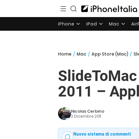
iPhone
iPad
Mac
Ai
Home
/
Mac
/
App Store (Mac)
/
Sl
SlideToMac 
2011 – Appli
Nicolas Cerbino
2 Dicembre 2011
Nuovo sistema di commenti