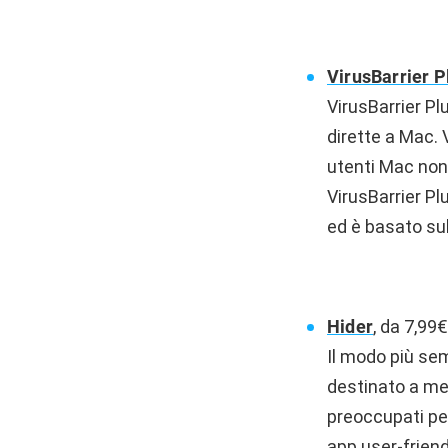
VirusBarrier P
VirusBarrier Plu
dirette a Mac. 
utenti Mac non 
VirusBarrier Pl
ed è basato sul
Hider
, da 7,99
Il modo più sem
destinato a met
preoccupati per
app user-friend