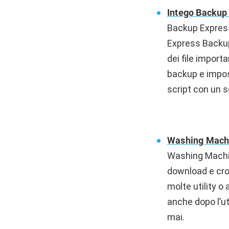
Intego Backup
Backup Express
Express Backup 
dei file importa
backup e impos
script con un so
Washing Mach
Washing Machine
download e cron
molte utility o
anche dopo l’ut
mai.