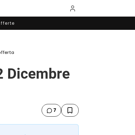
fferte
offerta
2 Dicembre
7