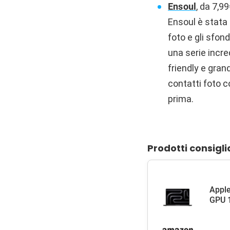
Ensoul
, da 7,9
Ensoul è stata 
foto e gli sfon
una serie incre
friendly e gran
contatti foto c
prima.
Prodotti consigli
Apple
GPU 1