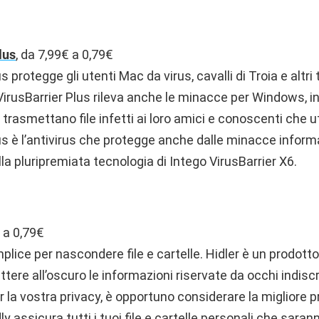
lus
, da 7,99€ a 0,79€
s protegge gli utenti Mac da virus, cavalli di Troiа e altri
VirusBarrier Plus rileva anche le minacce per Windows, in
trasmettano file infetti ai loro amici e conoscenti che 
us è l’antivirus che protegge anche dalle minacce inform
la pluripremiata tecnologia di Intego VirusBarrier X6.
€ a 0,79€
plice per nascondere file e cartelle. Hidler è un prodott
tere all’oscuro le informazioni riservate da occhi indiscr
 la vostra privacy, è opportuno considerare la migliore 
ly assicura tutti i tuoi file e cartelle personali che sara