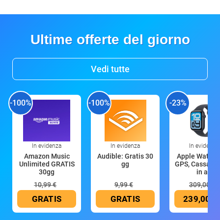
Ultime offerte del giorno
Vedi tutte
-100%
-100%
-23%
In evidenza
In evidenza
In evidenza
Amazon Music
Audible: Gratis 30
Apple Watch 
Unlimited GRATIS
gg
GPS, Cassa 4
30gg
in all
10,99 €
9,99 €
309,00 €
GRATIS
GRATIS
239,00 €