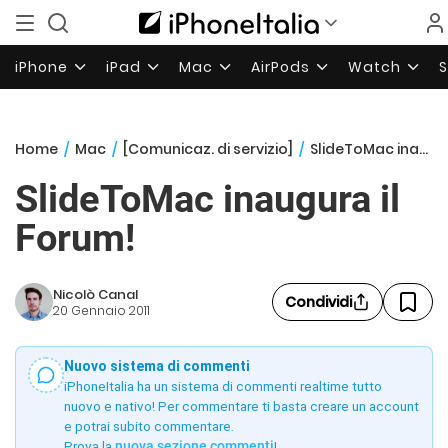
iPhone
iPad
Mac
AirPods
Watch
Home
/
Mac
/
[Comunicaz. di servizio]
/
SlideToMac inaugura il Forum!
SlideToMac inaugura il
Forum!
Nicolò Canal
Condividi
20 Gennaio 2011
Nuovo sistema di commenti
iPhoneItalia ha un sistema di commenti realtime tutto
nuovo e nativo! Per commentare ti basta creare un account
e potrai subito commentare.
Prova la
nuova sezione commenti
!